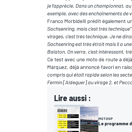
je l'apprécie. Dans un championnat, au f
exemple, avec des enchaînements de vir
Franco Morbidelli
prédit également un
Sachsenring, mais c'est très technique"
virages, c'est très technique. Je ne dira
Sachsenring est très étroit mais il a un
Balaton. On verra, c'est intéressant, trè
Ce test avec une moto de route a déjà 
Márquez, déjà annoncé favori
en rais
compris qui était rapide selon les secte
Fermín [Aldeguer] au virage 2, et Pecco 
Lire aussi :
MOTOGP
Le programme d