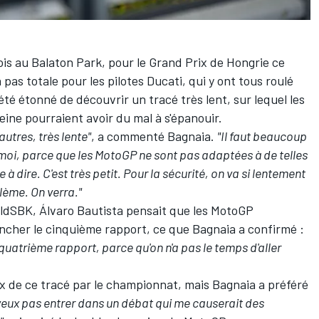
ois au
Balaton Park
, pour le Grand Prix de Hongrie ce
pas totale pour les pilotes Ducati, qui y ont
tous roulé
été étonné de découvrir un tracé très lent, sur lequel les
eine pourraient avoir du mal à s'épanouir.
autres, très lente"
, a commenté Bagnaia.
"Il faut beaucoup
 moi, parce que les MotoGP ne sont pas adaptées à de telles
 à dire. C'est très petit. Pour la sécurité, on va si lentement
lème. On verra."
orldSBK,
Álvaro Bautista
pensait que les MotoGP
ncher le cinquième rapport
, ce que Bagnaia a confirmé :
quatrième rapport, parce qu'on n'a pas le temps d'aller
ix de ce tracé par le championnat, mais Bagnaia a préféré
veux pas entrer dans un débat qui me causerait des