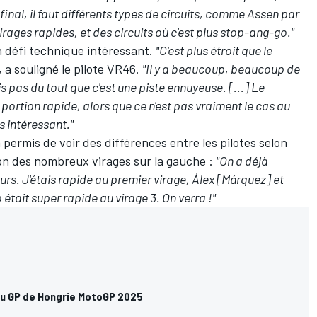
inal, il faut différents types de circuits, comme Assen par
ages rapides, et des circuits où c'est plus stop-ang-go."
 défi technique intéressant.
"C'est plus étroit que le
, a souligné le pilote VR46.
"Il y a beaucoup, beaucoup de
is pas du tout que c'est une piste ennuyeuse. [...] Le
e portion rapide, alors que ce n'est pas vraiment le cas au
s intéressant."
permis de voir des différences entre les pilotes selon
on des nombreux virages sur la gauche
:
"On a déjà
urs. J'étais rapide au premier virage, Álex [Márquez] et
était super rapide au virage 3. On verra !"
u GP de Hongrie MotoGP 2025