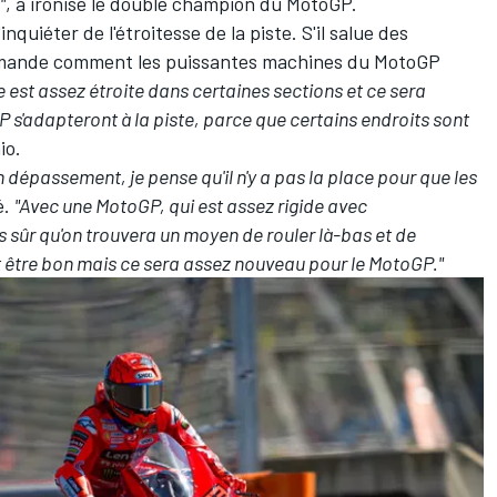
"
, a ironisé le double champion du MotoGP.
nquiéter de l'étroitesse de la piste. S'il salue des
demande comment les puissantes machines du MotoGP
le est assez étroite dans certaines sections et ce sera
 s'adapteront à la piste, parce que certains endroits sont
io.
un dépassement, je pense qu'il n'y a pas la place pour que les
é.
"Avec une MotoGP, qui est assez rigide avec
is sûr qu'on trouvera un moyen de rouler là-bas et de
it être bon mais ce sera assez nouveau pour le MotoGP."