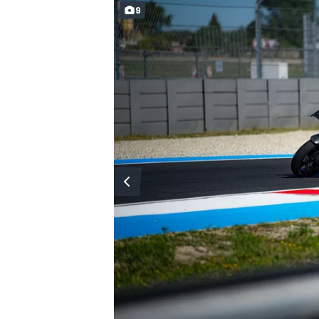
9
WRC
WEC