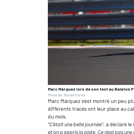
AUTRES CHAMPIONNATS
Marc Márquez lors de son test au Balaton P
Photo de: Ducati Corse
Marc Márquez
s'est montré un peu pl
différents tracés ont leur place au ca
du mois.
"C'était une belle journée"
, a déclaré l
et on a appris la piste. Ce n'est pas une 