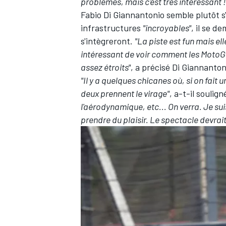
problèmes, mais c'est très intéressant !
Fabio Di Giannantonio semble plutôt s'i
infrastructures
"incroyables"
, il se 
s'intègreront.
"La piste est fun mais el
intéressant de voir comment les MotoGP
assez étroits"
, a précisé Di Giannanton
"Il y a quelques chicanes où, si on fait 
deux prennent le virage"
, a-t-il soulign
l'aérodynamique, etc... On verra. Je su
prendre du plaisir. Le spectacle devra