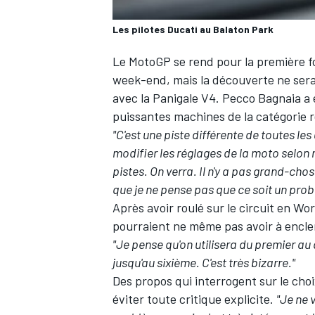
Les pilotes Ducati au Balaton Park
Le MotoGP se rend pour la première f
week-end, mais la découverte ne sera 
avec la Panigale V4
.
Pecco Bagnaia
a 
puissantes machines de la catégorie r
"C'est une piste différente de toutes les 
modifier les réglages de la moto selon
pistes. On verra. Il n'y a pas grand-chose
que je ne pense pas que ce soit un prob
Après avoir roulé sur le circuit en W
pourraient
ne même pas avoir à encle
"Je pense qu'on utilisera du premier au 
jusqu'au sixième. C'est très bizarre."
Des propos qui interrogent sur le cho
éviter toute critique explicite.
"Je ne 