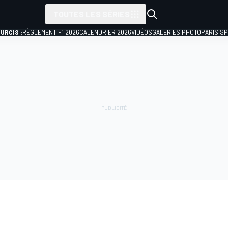
TOUTES LES SÉRIES
URCIS :
RÈGLEMENT F1 2026
CALENDRIER 2026
VIDÉOS
GALERIES PHOTO
PARIS S