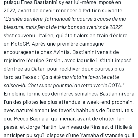
puisqu'
Enea Bastianini
s'y est lui-même imposé en
2022, avant de devoir renoncer à l'édition suivante.
"L'année dernière, j'ai manqué la course à cause de ma
blessure, mais j'en ai de très bons souvenirs de 2022"
,
s'est souvenu l'Italien, qui était alors en train d'éclore
en MotoGP. Après une première campagne
encourageante chez Avintia, Bastianini venait de
rejoindre l'équipe Gresini, avec laquelle il s'était imposé
d'entrée au Qatar, pour récidiver deux courses plus
tard au Texas :
"Ça a été ma victoire favorite cette
saison-là. C'est super pour moi de retrouver le COTA."
En pleine forme ces dernières semaines, Bastianini sera
l'un des pilotes les plus attendus le week-end prochain,
avec naturellement les favoris habituels de Ducati, tels
que
Pecco Bagnaia
, qui menait avant de chuter l'an
passé, et
Jorge Martín
. Le niveau de Rins est difficile à
anticiper puisqu'il dispose d'une Yamaha distancée qu'il