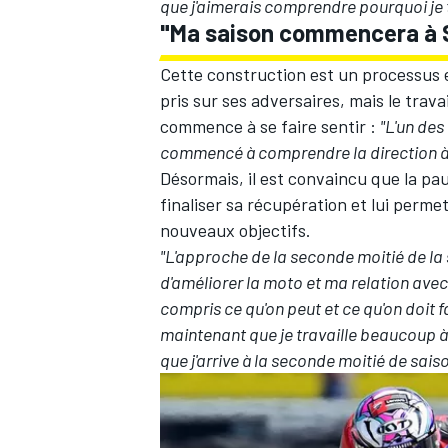
que j'aimerais comprendre pourquoi je t
"Ma saison commencera à S
Cette construction est un processus e
pris sur ses adversaires, mais le trava
AUTRES CHAMPIONNATS
commence à se faire sentir :
"L'un des
commencé à comprendre la direction à
Désormais, il est convaincu que la pa
finaliser sa récupération et lui perme
nouveaux objectifs.
"L'approche de la seconde moitié de la 
d'améliorer la moto et ma relation avec 
compris ce qu'on peut et ce qu'on doit 
maintenant que je travaille beaucoup à 
que j'arrive à la seconde moitié de sais