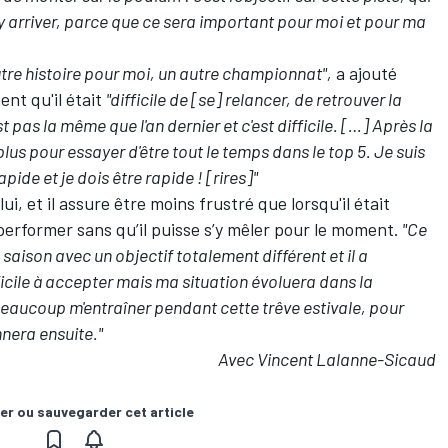
'y arriver, parce que ce sera important pour moi et pour ma
utre histoire pour moi, un autre championnat",
a ajouté
nt qu'il était
"difficile de [se] relancer, de retrouver la
t pas la même que l'an dernier et c'est difficile. […] Après la
plus pour essayer d'être tout le temps dans le top 5. Je suis
pide et je dois être rapide ! [rires]"
ui, et il assure être moins frustré que lorsqu'il était
i performer sans qu’il puisse s’y mêler pour le moment.
"Ce
 saison avec un objectif totalement différent et il a
cile à accepter mais ma situation évoluera dans la
beaucoup m'entraîner pendant cette trêve estivale, pour
nera ensuite."
Avec Vincent Lalanne-Sicaud
er ou sauvegarder cet article