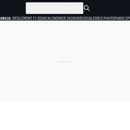
TOUTES LES SÉRIES
URCIS :
RÈGLEMENT F1 2026
CALENDRIER 2026
VIDÉOS
GALERIES PHOTO
PARIS S