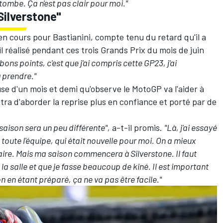
ombe. Ça n'est pas clair pour moi."
ilverstone"
n cours pour Bastianini, compte tenu du retard qu'il a
il réalisé pendant ces trois Grands Prix du mois de juin
 bons points, c'est que j'ai compris cette GP23, j'ai
 prendre."
use d'un mois et demi qu'observe le MotoGP va l'aider à
ttra d'aborder la reprise plus en confiance et porté par de
saison sera un peu différente",
a-t-il promis.
"Là, j'ai essayé
toute l'équipe, qui était nouvelle pour moi. On a mieux
faire. Mais ma saison commencera à Silverstone. Il faut
la salle et que je fasse beaucoup de kiné. Il est important
on en étant préparé, ça ne va pas être facile."