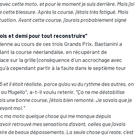
 avec cette moto, et pour le moment je suis derrière. Mais j'ai
cette blessure. Après la course, j'étais très fatigué. Mais
ituation. Avant cette course, j'aurais probablement signé
is et demi pour tout reconstruire"
sienne au cours de ces trois Grands Prix, Bastianini a
ndant la course néerlandaise, en récupérant de
ace sur la grille (conséquence d'
un accrochage avec
squ'à cependant partir à la faute dans le septième tour
 5 et il était réaliste, parce qu'au vu du rythme des autres, on
 au Mugello",
a-t-il voulu retenir.
"Ça ne me déstabilise
ais une bonne course, j'étais bien remonté. Je savais que je
devant moi."
avec ma moto quelque chose qui me manque depuis
'avoir retrouvé mes sensations d'avant, celles que j'avais
 faire de beaux dépassements. La seule chose qui reste, c'est