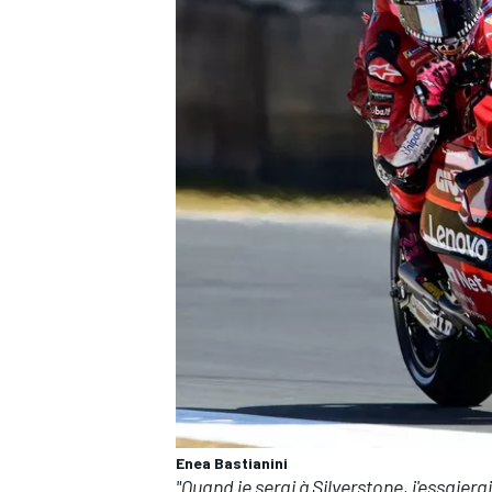
Enea Bastianini
"Quand je serai à Silverstone, j'essaierai