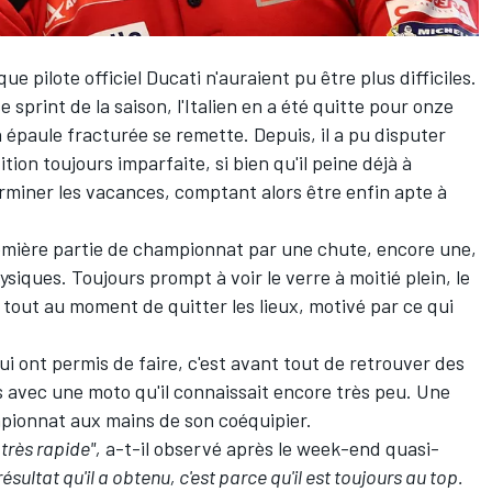
ue pilote officiel Ducati n'auraient pu être plus difficiles.
sprint de la saison, l'Italien en a été quitte pour onze
épaule fracturée se remette. Depuis, il a pu disputer
ion toujours imparfaite, si bien qu'il peine déjà à
rminer les vacances, comptant alors être enfin apte à
remière partie de championnat par une chute, encore une,
iques. Toujours prompt à voir le verre à moitié plein, le
é tout au moment de quitter les lieux, motivé par ce qui
i ont permis de faire, c'est avant tout de retrouver des
 avec une moto qu'il connaissait encore très peu. Une
mpionnat aux mains de son coéquipier.
 très rapide",
a-t-il observé après
le week-end quasi-
résultat qu'il a obtenu, c'est parce qu'il est toujours au top.