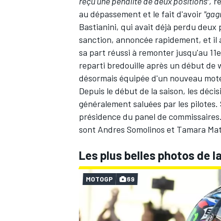
reçu une pénalité de deux positions",
ré
au dépassement et le fait d'avoir
"gag
Bastianini, qui avait déjà perdu deux 
sanction, annoncée rapidement, et il a
sa part réussi à remonter jusqu'au 11e
AUTRES CHAMPIONNATS
reparti bredouille après un début de
désormais équipée d'un nouveau mot
Depuis le début de la saison, les déci
généralement saluées par les pilotes. 
présidence du panel de commissaires. 
sont Andres Somolinos et Tamara Ma
Les plus belles photos de 
MOTOGP
69