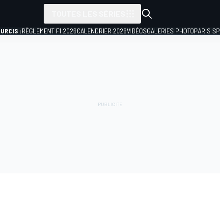
TOUTES LES SÉRIES
URCIS :
RÈGLEMENT F1 2026
CALENDRIER 2026
VIDÉOS
GALERIES PHOTO
PARIS S