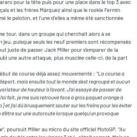
araro
pour la tête puis pour une place dans le top 3 avec
is et les frères Márquez ainsi que le rookie
Fermín
imé le peloton, et l'une d'elles a même été sanctionnée
me tour, dans un groupe qui cherchait alors à se
en jeu, puisque seuls les neuf premiers sont récompensés
out juste de passer
Jack Miller
pour s'emparer de la
subi une autre attaque, plus musclée celle-ci, de la part
début de course déjà assez mouvementé :
"La course a
départ, mais ensuite tout le monde s'est regroupé et aucun
 variateur de hauteur à l'avant. J'ai essayé de passer de
e l'ai fait, je me suis retrouvé face à gros paquet orange à
p] et j'ai dû brusquement sauter sur les freins pour les éviter
sion d'être sur une autoroute lorsque quelqu'un provoque
e",
poursuit Miller au micro du site officiel MotoGP.
"Au