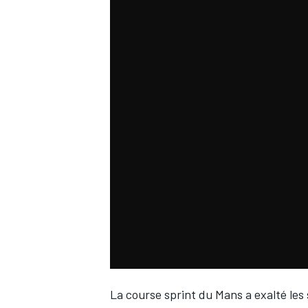
WRC
WEC
La course sprint du Mans a exalté les 