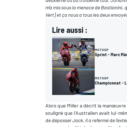
deuxième ou au troisième tour, Johann m'
m'a mis sous la menace de Bastianini, q
Vert] et ça nous a tous les deux envoyés
Lire aussi :
MOTOGP
Sprint - Marc Má
MOTOGP
Championnat - L
Alors que Miller a décrit la manœuvr
souligné que l'Australien avait lui-mêm
de dépasser Jack, il a refermé de l'extérieu