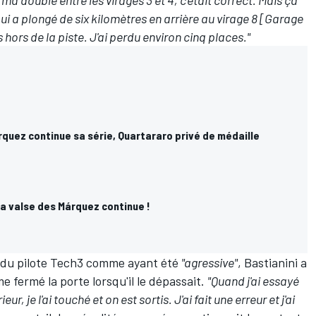
a doublé entre les virages 3 et 4, c'était correct. Mais ça
ui a plongé de six kilomètres en arrière au virage 8 [Garage
 hors de la piste. J'ai perdu environ cinq places."
rquez continue sa série, Quartararo privé de médaille
a valse des Márquez continue !
e du pilote Tech3 comme ayant été
"agressive"
, Bastianini a
e fermé la porte lorsqu'il le dépassait.
"Quand j'ai essayé
r, je l'ai touché et on est sortis. J'ai fait une erreur et j'ai