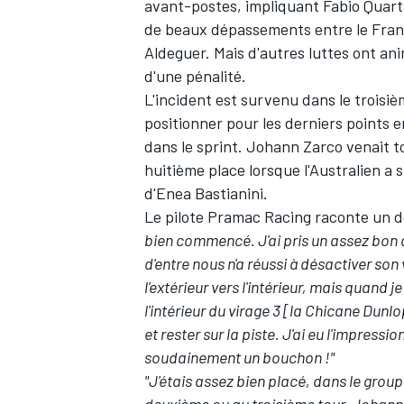
avant-postes, impliquant
Fabio Quart
de beaux dépassements entre le França
Aldeguer
. Mais d'autres luttes ont an
d'une pénalité.
L'incident est survenu dans le troisiè
positionner pour les derniers points 
dans le sprint.
Johann Zarco
venait t
huitième place lorsque l'Australien a 
d'
Enea Bastianini
.
Le pilote Pramac Racing raconte un 
bien commencé. J'ai pris un assez bon 
d'entre nous n'a réussi à désactiver son
l'extérieur vers l'intérieur, mais quand j
l'intérieur du virage 3 [la Chicane Dunlo
et rester sur la piste. J'ai eu l'impres
soudainement un bouchon !"
"J'étais assez bien placé, dans le group