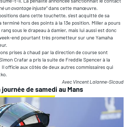
sume-t-il. La pénalité annoncée sanctionnait le contact
né un avantage injuste"
dans cette manœuvre.
positions dans cette touchette, s'est acquitté de sa
 terminé hors des points à la 13e position. Miller a pours
 rang sous le drapeau à damier, mais lui aussi est donc
 week-end pourtant très prometteur sur
une Yamaha
eur
.
sions prises à chaud par la direction de course sont
Simon Crafar a pris la suite de Freddie Spencer à la
Il officie aux côtés de deux autres commissaires qui
tko.
Avec Vincent Lalanne-Sicaud
la journée de samedi au Mans