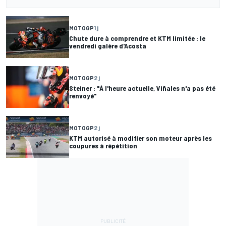
MOTOGP
1 j
Chute dure à comprendre et KTM limitée : le
vendredi galère d'Acosta
MOTOGP
2 j
Steiner : "À l'heure actuelle, Viñales n'a pas été
renvoyé"
MOTOGP
2 j
KTM autorisé à modifier son moteur après les
coupures à répétition