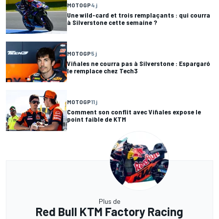
MOTOGP
4 j
Une wild-card et trois remplaçants : qui courra
à Silverstone cette semaine ?
MOTOGP
5 j
Viñales ne courra pas à Silverstone : Espargaró
le remplace chez Tech3
MOTOGP
11 j
Comment son conflit avec Viñales expose le
point faible de KTM
Plus de
Red Bull KTM Factory Racing