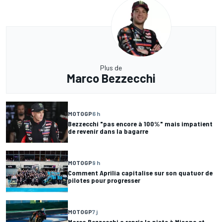
Plus de
Marco Bezzecchi
MOTOGP
6 h
Bezzecchi "pas encore à 100%" mais impatient
de revenir dans la bagarre
MOTOGP
9 h
Comment Aprilia capitalise sur son quatuor de
pilotes pour progresser
MOTOGP
7 j
Marco Bezzecchi a repris la piste à Misano et