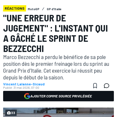
RÉACTIONS
MotoGP
GP d'Italie
"UNE ERREUR DE
JUGEMENT" : L'INSTANT QUI
A GÂCHÉ LE SPRINT DE
BEZZECCHI
Marco Bezzecchi a perdu le bénéfice de sa pole
position dès le premier freinage lors du sprint au
Grand Prix d'Italie. Cet exercice lui réussit peu
depuis le début de la saison.
Vincent Lalanne-Sicaud
Publié:
31 mai 2026, 07:00
AJOUTER COMME SOURCE PRIVILÉGIÉE
33