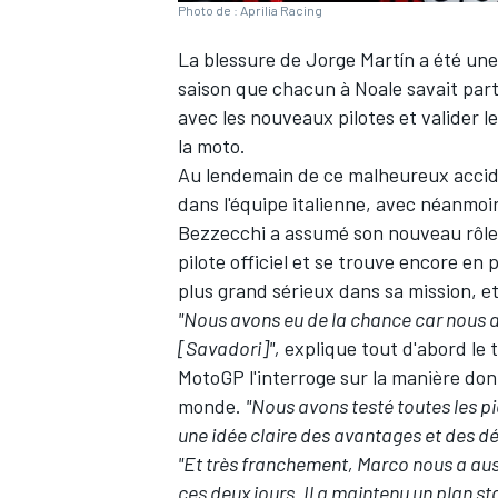
Photo de : Aprilia Racing
La blessure de
Jorge Martín
a été une
saison que chacun à Noale savait par
avec les nouveaux pilotes et valider 
la moto.
Au lendemain de ce malheureux accid
dans l'équipe italienne, avec néanmo
Bezzecchi
a assumé son nouveau rôle. 
pilote officiel et se trouve encore en p
plus grand sérieux dans sa mission, 
"Nous avons eu de la chance car nous 
[Savadori]",
explique tout d'abord le 
MotoGP l'interroge sur la manière don
monde.
"Nous avons testé toutes les pi
une idée claire des avantages et des d
"Et très franchement, Marco nous a a
ces deux jours. Il a maintenu un plan sta