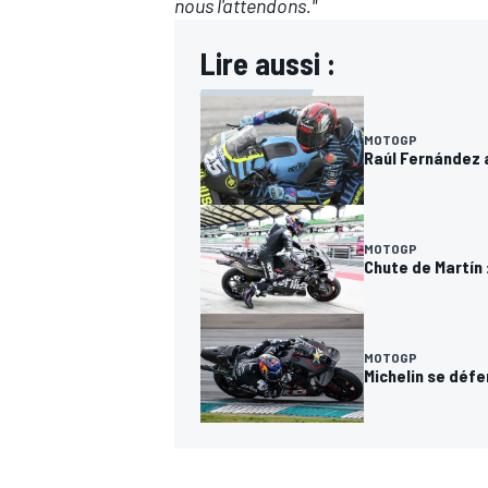
nous l'attendons."
Lire aussi :
MOTOGP
Raúl Fernández a
MOTOGP
Chute de Martín 
MOTOGP
Michelin se défe