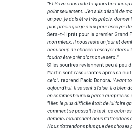
"Et Sava nous aide toujours beaucoup d
point seulement. J'en suis désolé de ma
un peu, je dois être très précis, donner 
plus précis que je peux pour essayer d
Sera-t-il prêt pour le premier Grand 
mon mieux. Il nous reste un jour et dem
beaucoup de choses à essayer alors il fa
faudra être prêt alors on le sera."
Si les sourires reviennent peu à peu d
Martín sont rassurantes après sa nuit 
cela",
reprend Paolo Bonora.
"Avant t
aujourd'hui. Il se sent à l'aise, il a bie
en sommes heureux parce qu'après sa ch
"Hier, le plus difficile était de lui faire
comment se passait le test, ce qu'on es
demain, maintenant nous n'attendons qu
Nous n'attendons plus que des choses po