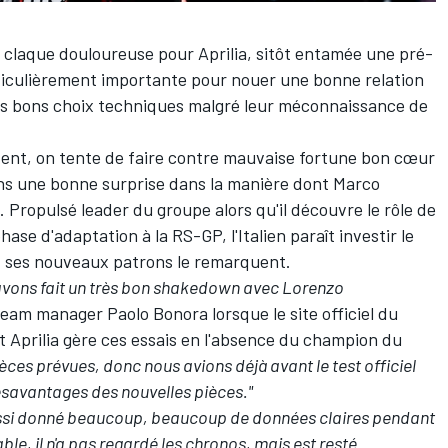
 claque douloureuse pour Aprilia, sitôt entamée une pré-
ticulièrement importante pour nouer une bonne relation
les bons choix techniques malgré leur méconnaissance de
ent, on tente de faire contre mauvaise fortune bon cœur
ins une bonne surprise dans la manière dont
Marco
Propulsé leader du groupe alors qu'il découvre le rôle de
hase d'adaptation à la RS-GP, l'Italien paraît investir le
et ses nouveaux patrons le remarquent.
avons fait un très bon shakedown avec Lorenzo
team manager Paolo Bonora lorsque le site officiel du
t Aprilia gère ces essais en l'absence du champion du
èces prévues, donc nous avions déjà avant le test officiel
ésavantages des nouvelles pièces."
ussi donné beaucoup, beaucoup de données claires pendant
ble, il n'a pas regardé les chronos, mais est resté