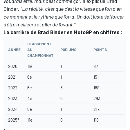
voudrais être, mais c'est comme ça",
a expliqué Brad
Binder.
"La réalité, c'est que c'est la vitesse que l'on a en
ce moment et le rythme que l'on a. On doit juste s'efforcer
d'être meilleurs et aller de l'avant."
La carrière de Brad Binder en MotoGP en chiffres :
CLASSEMENT
ANNÉE
AU
PODIUMS
POINTS
CHAMPIONNAT
2020
11e
1
87
2021
6e
1
151
2022
6e
3
188
2023
4e
5
293
2024
5e
1
217
2025*
11e
0
118