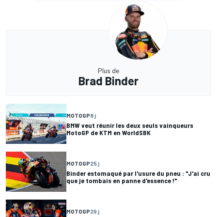
Plus de
Brad Binder
MOTOGP
8 j
BMW veut réunir les deux seuls vainqueurs
MotoGP de KTM en WorldSBK
MOTOGP
25 j
Binder estomaqué par l'usure du pneu : "J'ai cru
que je tombais en panne d'essence !"
MOTOGP
29 j