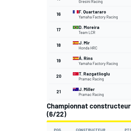
Gresini Racing
F. Quartararo
16
Yamaha Factory Racing
D. Moreira
17
Team LCR
J. Mir
18
Honda HRC
Á. Rins
19
Yamaha Factory Racing
T. Razgatlioglu
20
Pramac Racing
J. Miller
21
Pramac Racing
Championnat constructeurs
(6/22)
POS.
CONSTRUCTEUR
PT