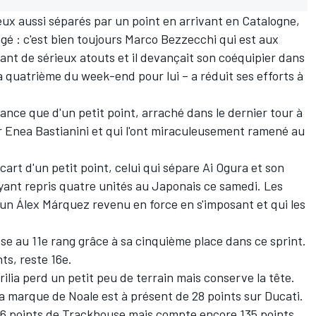
eux aussi séparés par un point en arrivant en Catalogne,
ngé
:
c'est bien toujours Marco Bezzecchi qui est aux
nt de sérieux atouts et il devançait son coéquipier dans
a quatrième du week-end pour lui
–
a réduit ses efforts à
ance que d'un petit point, arraché dans le dernier tour à
r Enea Bastianini et qui l'ont miraculeusement ramené au
art d'un petit point, celui qui sépare Ai Ogura et son
yant repris quatre unités au Japonais ce samedi. Les
un Álex Márquez revenu en force en s'imposant et qui les
e au 11e rang grâce à sa cinquième place dans ce sprint.
ts, reste 16e.
ilia perd un petit peu de terrain mais conserve la tête.
la marque de Noale est à présent de 28 points sur Ducati.
 16 points de Trackhouse mais compte encore 135 points