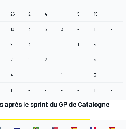
26
2
4
-
5
15
-
10
3
3
3
-
1
-
8
3
-
-
1
4
-
7
1
2
-
-
4
-
4
-
-
1
-
3
-
1
-
-
-
-
1
-
 après le sprint du GP de Catalogne
S