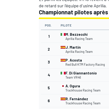
de retard sur l'équipe d'usine Aprilia.
Championnat pilotes après 
POS.
PILOTE
AUTRES CHAMPIONNATS
M. Bezzecchi
1
Aprilia Racing Team
J. Martín
2
Aprilia Racing Team
P. Acosta
3
Red Bull KTM Factory Racing
F. Di Giannantonio
4
Team VR46
A. Ogura
5
Trackhouse Racing Team
R. Fernández
6
Trackhouse Racing Team