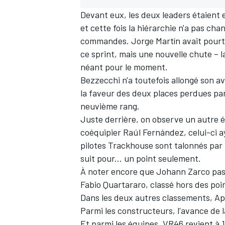
Devant eux, les deux leaders étaient 
et cette fois la hiérarchie n'a pas cha
commandes. Jorge Martín avait pourta
ce sprint, mais une nouvelle chute
–
l
néant pour le moment.
Bezzecchi n'a toutefois allongé son av
la faveur des deux places perdues pa
neuvième rang.
Juste derrière, on observe un autre éc
coéquipier Raúl Fernández, celui-ci a
pilotes Trackhouse sont talonnés par 
suit pour... un point seulement.
À noter encore que Johann Zarco pass
Fabio Quartararo, classé hors des poin
Dans les deux autres classements, Apr
Parmi les constructeurs, l'avance de 
Et parmi les équipes, VR46 revient à