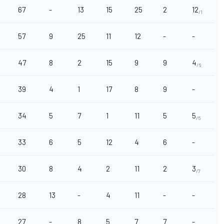
67
-
13
15
25
2
12
/1
57
9
25
11
12
-
-
47
8
2
15
9
9
4
/6
39
4
1
17
8
9
-
34
5
7
1
11
5
5
/5
33
6
5
12
4
6
-
30
8
4
2
11
2
3
/7
28
13
-
4
11
-
-
27
-
8
5
7
7
-