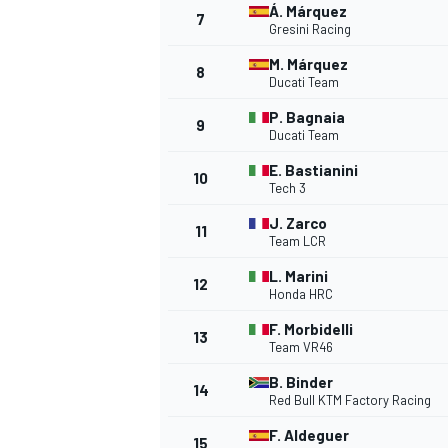
Á. Márquez
7
Gresini Racing
M. Márquez
8
Ducati Team
P. Bagnaia
9
Ducati Team
E. Bastianini
10
Tech 3
J. Zarco
11
Team LCR
L. Marini
12
Honda HRC
F. Morbidelli
13
Team VR46
B. Binder
14
Red Bull KTM Factory Racing
F. Aldeguer
15