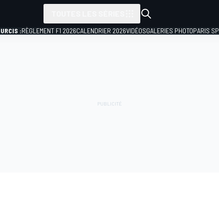
TOUTES LES SÉRIES
URCIS :
RÈGLEMENT F1 2026
CALENDRIER 2026
VIDÉOS
GALERIES PHOTO
PARIS S