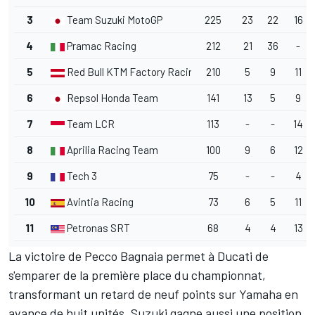
3
Team Suzuki MotoGP
225
23
22
16
4
Pramac Racing
212
21
36
-
5
Red Bull KTM Factory Racing
210
5
9
11
6
Repsol Honda Team
141
13
5
9
7
Team LCR
113
-
-
14
8
Aprilia Racing Team
100
9
6
12
9
Tech 3
75
-
-
4
10
Avintia Racing
73
6
5
11
11
Petronas SRT
68
4
4
13
La victoire de Pecco Bagnaia permet à Ducati de
s'emparer de la première place du championnat,
transformant un retard de neuf points sur Yamaha en
avance de huit unités. Suzuki gagne aussi une position