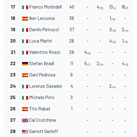
17
Franco Morbidelli
40
-
4
13
16
/12
/4
/3
18
Iker Lecuona
38
-
-
1
-
/15
19
Danilo Petrucci
37
-
-
3
2
1
/13
/14
20
Luca Marini
28
-
-
4
1
4
/12
/15
21
Valentino Rossi
28
4
-
-
-
5
/12
22
Stefan Bradl
11
5
2
-
4
/11
/14
/12
23
Dani Pedrosa
6
-
-
-
-
24
Lorenzo Savadori
4
-
-
2
-
/14
25
Michele Pirro
3
-
-
-
-
26
Tito Rabat
1
-
-
-
-
1
27
Cal Crutchlow
-
-
-
-
28
Garrett Gerloff
-
-
-
-