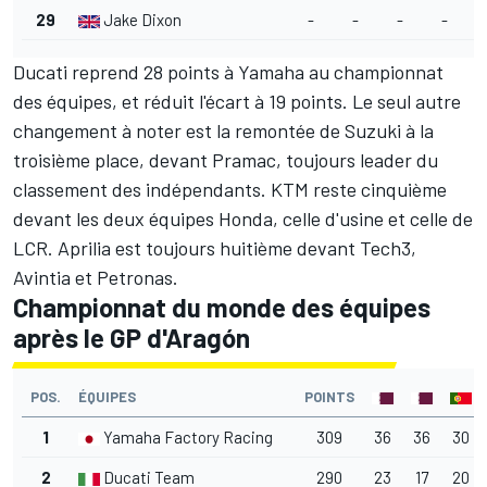
29
Jake Dixon
-
-
-
-
Ducati reprend 28 points à Yamaha au championnat
des équipes, et réduit l'écart à 19 points. Le seul autre
changement à noter est la remontée de Suzuki à la
troisième place, devant Pramac, toujours leader du
classement des indépendants. KTM reste cinquième
devant les deux équipes Honda, celle d'usine et celle de
LCR. Aprilia est toujours huitième devant Tech3,
Avintia et Petronas.
Championnat du monde des équipes
après le GP d'Aragón
POS.
ÉQUIPES
POINTS
1
Yamaha Factory Racing
309
36
36
30
2
Ducati Team
290
23
17
20