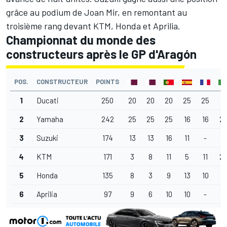
grâce au podium de Joan Mir, en remontant au
troisième rang devant KTM, Honda et Aprilia.
Championnat du monde des
constructeurs après le GP d'Aragón
POS.
CONSTRUCTEUR
POINTS
1
Ducati
250
20
20
20
25
25
13
2
Yamaha
242
25
25
25
16
16
2
3
Suzuki
174
13
13
16
11
-
16
4
KTM
171
3
8
11
5
11
2
5
Honda
135
8
3
9
13
10
4
6
Aprilia
97
9
6
10
10
-
9