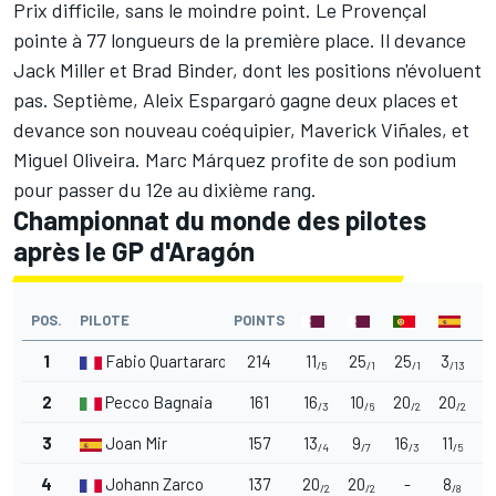
Prix difficile, sans le moindre point. Le Provençal
pointe à 77 longueurs de la première place. Il devance
Jack Miller et Brad Binder, dont les positions n'évoluent
pas. Septième, Aleix Espargaró gagne deux places et
devance son nouveau coéquipier, Maverick Viñales, et
Miguel Oliveira. Marc Márquez profite de son podium
pour passer du 12e au dixième rang.
Championnat du monde des pilotes
après le GP d'Aragón
POS.
PILOTE
POINTS
1
Fabio Quartararo
214
11
25
25
3
1
/5
/1
/1
/13
2
Pecco Bagnaia
161
16
10
20
20
1
/3
/6
/2
/2
3
Joan Mir
157
13
9
16
11
/4
/7
/3
/5
4
Johann Zarco
137
20
20
-
8
2
/2
/2
/8