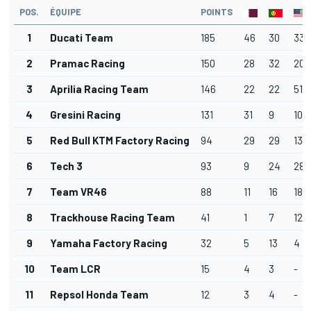
POS.
ÉQUIPE
POINTS
1
Ducati Team
185
46
30
33
2
Pramac Racing
150
28
32
20
3
Aprilia Racing Team
146
22
22
51
4
Gresini Racing
131
31
9
10
5
Red Bull KTM Factory Racing
94
29
29
13
6
Tech 3
93
9
24
28
7
Team VR46
88
11
16
18
8
Trackhouse Racing Team
41
1
7
12
9
Yamaha Factory Racing
32
5
13
4
10
Team LCR
15
4
3
-
11
Repsol Honda Team
12
3
4
-