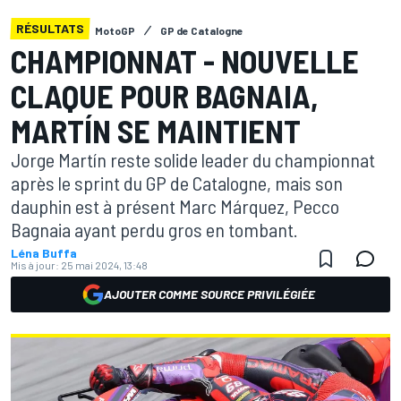
RÉSULTATS
MotoGP
GP de Catalogne
CHAMPIONNAT - NOUVELLE
CLAQUE POUR BAGNAIA,
MARTÍN SE MAINTIENT
Jorge Martín reste solide leader du championnat
après le sprint du GP de Catalogne, mais son
dauphin est à présent Marc Márquez, Pecco
Bagnaia ayant perdu gros en tombant.
Léna Buffa
Mis à jour:
25 mai 2024, 13:48
AJOUTER COMME SOURCE PRIVILÉGIÉE