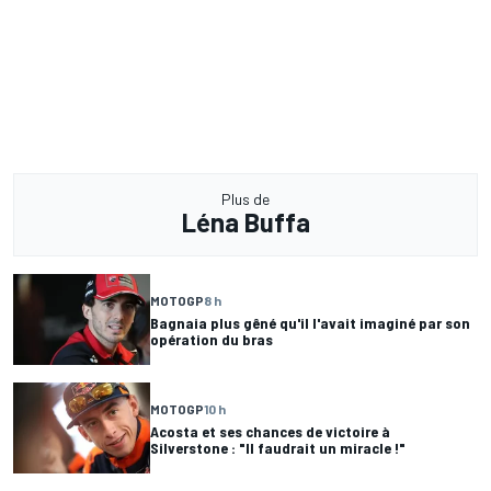
Plus de
Léna Buffa
MOTOGP
8 h
Bagnaia plus gêné qu'il l'avait imaginé par son
opération du bras
MOTOGP
10 h
Acosta et ses chances de victoire à
Silverstone : "Il faudrait un miracle !"