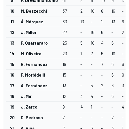
9
F. Di Giannantonio
51
9
6
10
9
13
10
M. Bezzecchi
37
2
10
8
16
-
11
Á. Márquez
33
13
-
1
13
6
12
J. Miller
27
-
16
6
-
2
13
F. Quartararo
25
5
10
4
6
-
14
M. Oliveira
23
1
7
5
10
-
15
R. Fernández
18
-
-
7
5
6
16
F. Morbidelli
15
-
-
-
6
9
17
A. Fernández
13
-
5
2
3
3
18
J. Mir
12
3
4
-
5
-
19
J. Zarco
9
4
1
-
-
4
20
D. Pedrosa
7
-
-
-
7
-
21
Á. Rins
7
-
3
-
3
1