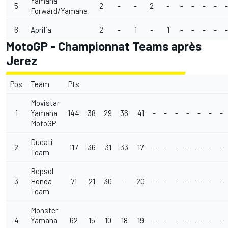
Yamaha
5
2
-
-
2
-
-
-
-
-
-
Forward/Yamaha
6
Aprilia
2
-
1
-
1
-
-
-
-
-
MotoGP - Championnat Teams après
Jerez
Pos
Team
Pts
Movistar
1
Yamaha
144
38
29
36
41
-
-
-
-
-
-
-
MotoGP
Ducati
2
117
36
31
33
17
-
-
-
-
-
-
-
Team
Repsol
3
Honda
71
21
30
-
20
-
-
-
-
-
-
-
Team
Monster
4
Yamaha
62
15
10
18
19
-
-
-
-
-
-
-