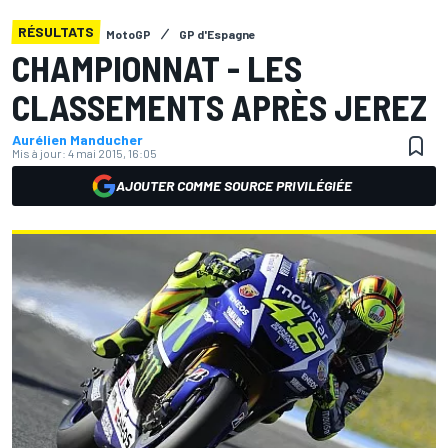
RÉSULTATS
MotoGP
GP d'Espagne
CHAMPIONNAT - LES
CLASSEMENTS APRÈS JEREZ
Aurélien Manducher
Mis à jour:
4 mai 2015, 16:05
AJOUTER COMME SOURCE PRIVILÉGIÉE