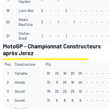
Hayden
19
Loris Baz
2
-
-
2
-
-
-
-
-
-
-
Alvaro
20
2
-
1
-
1
-
-
-
-
-
-
Bautista
Stefan
21
1
-
-
1
-
-
-
-
-
-
-
Bradl
MotoGP - Championnat Constructeurs
après Jerez
Pos
Constructeur
Pts
1
Yamaha
91
25
16
25
25
-
-
-
-
-
2
Honda
72
11
25
16
20
-
-
-
-
-
3
Ducati
70
20
20
20
10
-
-
-
-
-
4
Suzuki
31
5
8
9
9
-
-
-
-
-