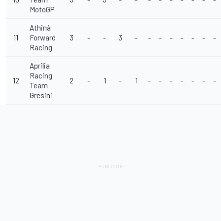
MotoGP
Athinà
11
Forward
3
-
-
3
-
-
-
-
-
-
-
-
Racing
Aprilia
Racing
12
2
-
1
-
1
-
-
-
-
-
-
-
Team
Gresini