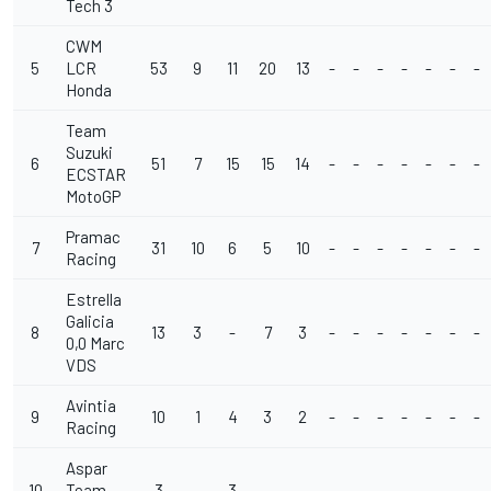
Tech 3
CWM
5
LCR
53
9
11
20
13
-
-
-
-
-
-
-
Honda
Team
Suzuki
6
51
7
15
15
14
-
-
-
-
-
-
-
ECSTAR
MotoGP
Pramac
7
31
10
6
5
10
-
-
-
-
-
-
-
Racing
Estrella
Galicia
8
13
3
-
7
3
-
-
-
-
-
-
-
0,0 Marc
VDS
Avintia
9
10
1
4
3
2
-
-
-
-
-
-
-
Racing
Aspar
10
Team
3
-
3
-
-
-
-
-
-
-
-
-