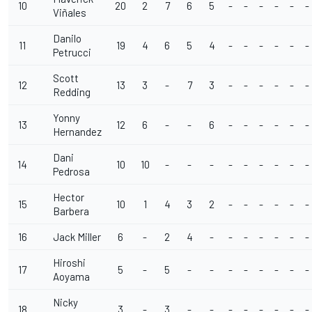
10
20
2
7
6
5
-
-
-
-
-
-
Viñales
Danilo
11
19
4
6
5
4
-
-
-
-
-
-
Petrucci
Scott
12
13
3
-
7
3
-
-
-
-
-
-
Redding
Yonny
13
12
6
-
-
6
-
-
-
-
-
-
Hernandez
Dani
14
10
10
-
-
-
-
-
-
-
-
-
Pedrosa
Hector
15
10
1
4
3
2
-
-
-
-
-
-
Barbera
16
Jack Miller
6
-
2
4
-
-
-
-
-
-
-
Hiroshi
17
5
-
5
-
-
-
-
-
-
-
-
Aoyama
Nicky
18
3
-
3
-
-
-
-
-
-
-
-