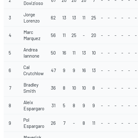
2
67
20
20
20
7
-
-
-
-
-
-
Dovizioso
Jorge
3
62
13
13
11
25
-
-
-
-
-
-
Lorenzo
Marc
4
56
11
25
-
20
-
-
-
-
-
-
Marquez
Andrea
5
50
16
11
13
10
-
-
-
-
-
-
Iannone
Cal
6
47
9
9
16
13
-
-
-
-
-
-
Crutchlow
Bradley
7
36
8
10
10
8
-
-
-
-
-
-
Smith
Aleix
8
31
5
8
9
9
-
-
-
-
-
-
Espargaro
Pol
9
26
7
-
8
11
-
-
-
-
-
-
Espargaro
Maverick