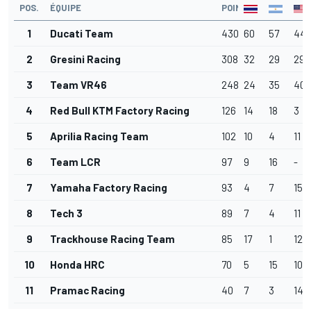
POS.
ÉQUIPE
POINTS
1
Ducati Team
430
60
57
44
2
Gresini Racing
308
32
29
29
3
Team VR46
248
24
35
40
4
Red Bull KTM Factory Racing
126
14
18
3
5
Aprilia Racing Team
102
10
4
11
6
Team LCR
97
9
16
-
7
Yamaha Factory Racing
93
4
7
15
8
Tech 3
89
7
4
11
9
Trackhouse Racing Team
85
17
1
12
10
Honda HRC
70
5
15
10
11
Pramac Racing
40
7
3
14