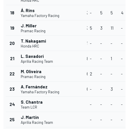
Honda HRC
Á. Rins
18
32
-
5
5
4
Yamaha Factory Racing
J. Miller
19
31
5
3
11
-
Pramac Racing
T. Nakagami
20
10
-
-
-
-
Honda HRC
L. Savadori
21
8
-
-
1
-
Aprilia Racing Team
M. Oliveira
22
6
2
-
-
-
Pramac Racing
A. Fernández
23
6
-
-
3
-
Yamaha Factory Racing
S. Chantra
24
-
-
-
-
Team LCR
J. Martín
25
-
-
-
-
Aprilia Racing Team