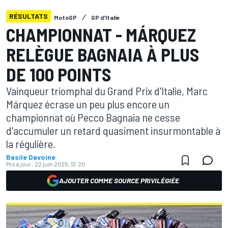
RÉSULTATS
MotoGP
GP d'Italie
CHAMPIONNAT - MÁRQUEZ
RELÈGUE BAGNAIA À PLUS
DE 100 POINTS
Vainqueur triomphal du Grand Prix d'Italie, Marc
Márquez écrase un peu plus encore un
championnat où Pecco Bagnaia ne cesse
d'accumuler un retard quasiment insurmontable à
la régulière.
Basile Davoine
Mis à jour:
22 juin 2025, 13:20
AJOUTER COMME SOURCE PRIVILÉGIÉE