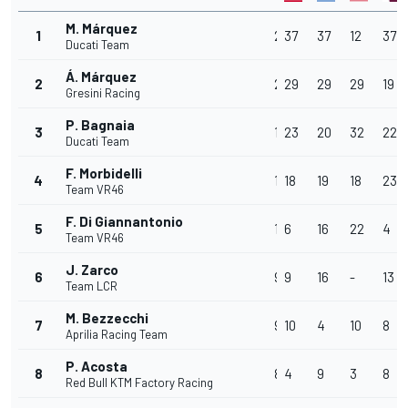
M. Márquez
1
270
37
37
12
37
Ducati Team
Á. Márquez
2
230
29
29
29
19
Gresini Racing
P. Bagnaia
3
160
23
20
32
22
Ducati Team
F. Morbidelli
4
128
18
19
18
23
Team VR46
F. Di Giannantonio
5
120
6
16
22
4
Team VR46
J. Zarco
6
97
9
16
-
13
Team LCR
M. Bezzecchi
7
94
10
4
10
8
Aprilia Racing Team
P. Acosta
8
84
4
9
3
8
Red Bull KTM Factory Racing