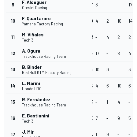
F. Aldeguer
9
78
3
-
-
17
Gresini Racing
F. Quartararo
10
61
4
2
10
14
Yamaha Factory Racing
M. Viñales
11
54
-
4
2
2
Tech 3
A. Ogura
12
49
17
-
8
4
Trackhouse Racing Team
B. Binder
13
42
10
9
-
3
Red Bull KTM Factory Racing
L. Marini
14
38
4
6
10
6
Honda HRC
R. Fernández
15
36
-
1
4
-
Trackhouse Racing Team
E. Bastianini
16
35
7
-
9
5
Tech 3
J. Mir
17
32
1
9
-
-