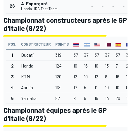
A. Espargaró
26
-
-
-
-
Honda HRC Test Team
Championnat constructeurs après le GP
d'Italie (9/22)
POS.
CONSTRUCTEUR
POINTS
1
Ducati
319
37
37
37
37
37
32
2
Honda
124
10
16
10
13
7
29
3
KTM
120
12
10
12
8
16
18
4
Aprilia
118
17
5
11
10
10
9
5
Yamaha
92
8
5
15
14
20
10
Championnat équipes après le GP
d'Italie (9/22)