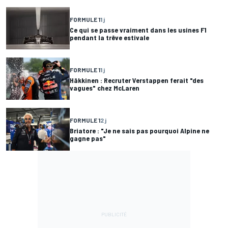
FORMULE 1
1 j
Ce qui se passe vraiment dans les usines F1
pendant la trêve estivale
FORMULE 1
1 j
Häkkinen : Recruter Verstappen ferait "des
vagues" chez McLaren
FORMULE 1
2 j
Briatore : "Je ne sais pas pourquoi Alpine ne
gagne pas"