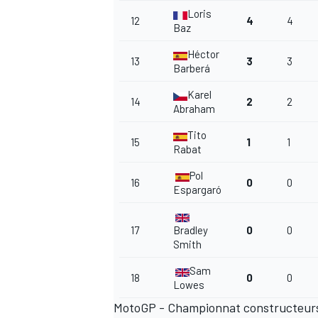
Loris
12
4
4
Baz
Héctor
13
3
3
Barberá
Karel
14
2
2
Abraham
Tito
15
1
1
Rabat
Pol
16
0
0
Espargaró
17
Bradley
0
0
Smith
Sam
18
0
0
Lowes
MotoGP - Championnat constructeurs