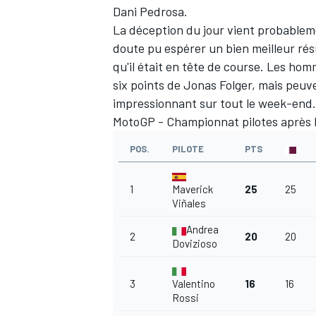
Dani Pedrosa
.
La déception du jour vient probableme
doute pu espérer un bien meilleur rés
qu'il était en tête de course. Les ho
six points de
Jonas Folger
, mais peuve
impressionnant sur tout le week-end.
MotoGP - Championnat pilotes après 
POS.
PILOTE
PTS
1
Maverick
25
25
Viñales
Andrea
2
20
20
Dovizioso
3
Valentino
16
16
Rossi