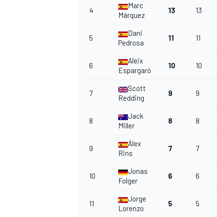
Marc
4
13
13
Márquez
Dani
5
11
11
Pedrosa
AUTRES CHAMPIONNATS
Aleix
6
10
10
Espargaró
Scott
7
9
9
Redding
Jack
8
8
8
Miller
Álex
9
7
7
Rins
Jonas
10
6
6
Folger
Jorge
11
5
5
Lorenzo