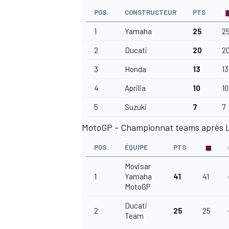
POS.
CONSTRUCTEUR
PTS
1
Yamaha
25
2
2
Ducati
20
2
3
Honda
13
1
4
Aprilia
10
1
5
Suzuki
7
7
MotoGP - Championnat teams après L
POS.
ÉQUIPE
PTS
Movisar
1
Yamaha
41
41
MotoGP
Ducati
2
25
25
Team