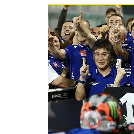
WRC
WEC