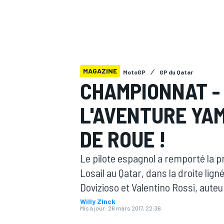
MAGAZINE
MotoGP
GP du Qatar
MOTOGP
CHAMPIONNAT -
L'AVENTURE YA
DE ROUE !
Le pilote espagnol a remporté la p
Losail au Qatar, dans la droite lig
Dovizioso et Valentino Rossi, aute
Willy Zinck
Mis à jour:
26 mars 2017, 22:36