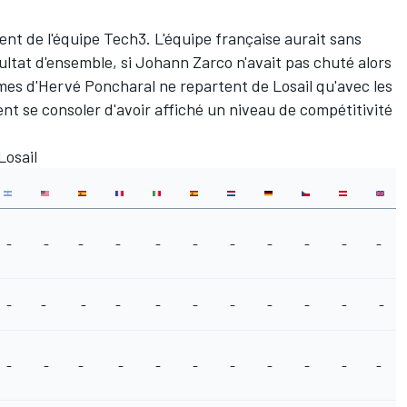
nt de l'équipe Tech3. L'équipe française aurait sans
ultat d'ensemble, si
Johann Zarco
n'avait pas chuté alors
mmes d'Hervé Poncharal ne repartent de Losail qu'avec les
nt se consoler d'avoir affiché un niveau de compétitivité
Losail
-
-
-
-
-
-
-
-
-
-
-
-
-
-
-
-
-
-
-
-
-
-
-
-
-
-
-
-
-
-
-
-
-