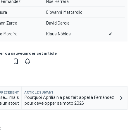
 Fernández
Noè Herrera
gura
Giovanni Mattarollo
nn Zarco
David García
o Moreira
Klaus Nöhles
✔
er ou sauvegarder cet article
 PRÉCÉDENT
ARTICLE SUIVANT
se... mais
Pourquoi Aprilia n'a pas fait appel à Fernández
ie un atout
pour développer sa moto 2026
S