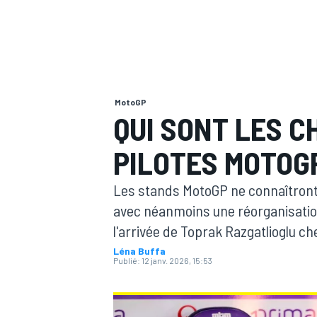
MotoGP
MOTOGP
QUI SONT LES C
PILOTES MOTOGP
Les stands MotoGP ne connaîtront
avec néanmoins une réorganisatio
l'arrivée de Toprak Razgatlioglu c
Léna Buffa
Publié:
12 janv. 2026, 15:53