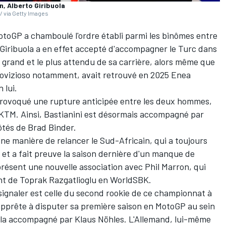
, Alberto Giribuola
/ via Getty Images
otoGP a chamboulé l'ordre établi parmi les binômes entre
 Giribuola a en effet accepté d'accompagner le Turc dans
 grand et le plus attendu de sa carrière, alors même que
 Dovizioso notamment, avait retrouvé en 2025 Enea
 lui.
provoqué une rupture anticipée entre les deux hommes,
 KTM. Ainsi, Bastianini est désormais accompagné par
tés de Brad Binder.
d'une manière de relancer le Sud-Africain
, qui a toujours
et a fait preuve la saison dernière d'un manque de
résent une nouvelle association avec Phil Marron, qui
ent de Toprak Razgatlioglu en WorldSBK.
 signaler est celle du second rookie de ce championnat à
s'apprête à disputer sa première saison en MotoGP au sein
cela accompagné par Klaus Nöhles. L'Allemand, lui-même