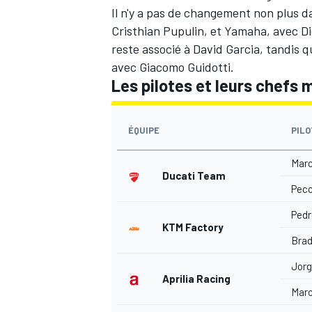
Il n'y a pas de changement non plus 
Cristhian Pupulin, et Yamaha, avec D
reste associé à David Garcia, tandis 
avec Giacomo Guidotti.
Les pilotes et leurs chefs 
AUTRES CHAMPIONNATS
ÉQUIPE
PIL
Marc
Ducati Team
Pecc
Pedr
KTM Factory
Brad
Jorg
Aprilia Racing
Marc