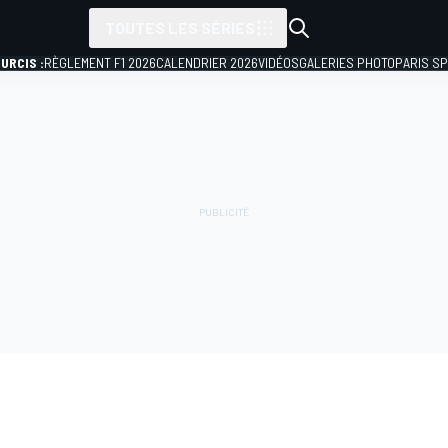
TOUTES LES SÉRIES
URCIS :
RÈGLEMENT F1 2026
CALENDRIER 2026
VIDÉOS
GALERIES PHOTO
PARIS S