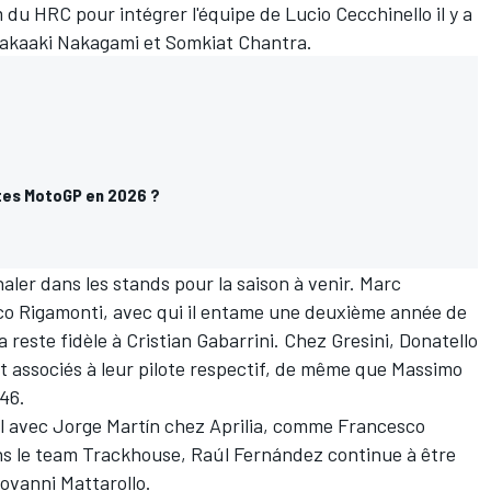
m du HRC pour intégrer l'équipe de Lucio Cecchinello il y a
c Takaaki Nakagami et Somkiat Chantra.
otes MotoGP en 2026 ?
aler dans les stands pour la saison à venir. Marc
co Rigamonti, avec qui il entame une deuxième année de
 reste fidèle à Cristian Gabarrini. Chez Gresini, Donatello
t associés à leur pilote respectif, de même que Massimo
46.
il avec Jorge Martín chez Aprilia, comme Francesco
s le team Trackhouse, Raúl Fernández continue à être
iovanni Mattarollo.