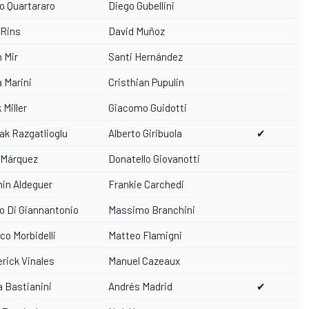
o Quartararo
Diego Gubellini
 Rins
David Muñoz
 Mir
Santi Hernández
 Marini
Cristhian Pupulin
 Miller
Giacomo Guidotti
ak Razgatlioglu
Alberto Giribuola
✔
 Márquez
Donatello Giovanotti
in Aldeguer
Frankie Carchedi
o Di Giannantonio
Massimo Branchini
co Morbidelli
Matteo Flamigni
rick Vinales
Manuel Cazeaux
 Bastianini
Andrés Madrid
✔