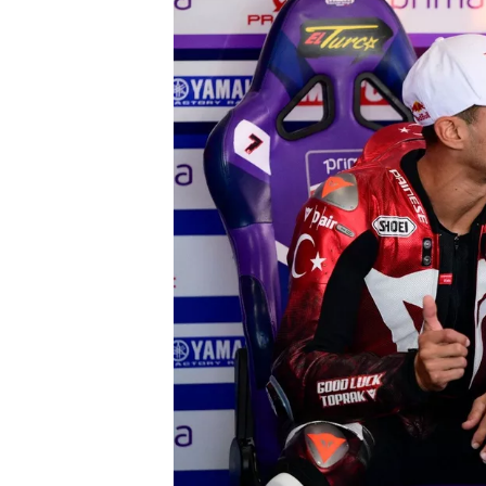
WRC
WEC