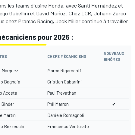
dans les teams d'usine Honda, avec Santi Hernández et
iego Gubellini et David Muñoz. Chez LCR, Johann Zarco
que chez Pramac Racing, Jack Miller continue à travailler
mécaniciens pour 2026 :
NOUVEAUX
OTES
CHEFS MÉCANICIENS
BINÔMES
 Márquez
Marco Rigamonti
o Bagnaia
Cristian Gabarrini
o Acosta
Paul Trevathan
 Binder
Phil Marron
✔
e Martín
Daniele Romagnoli
o Bezzecchi
Francesco Venturato