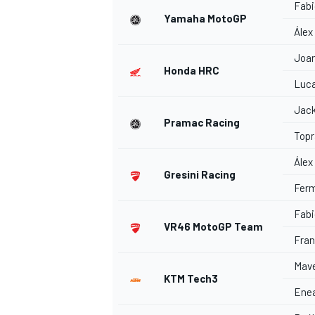
Fabi
Yamaha MotoGP
Álex
Joan
Honda HRC
Luca
Jack
Pramac Racing
Topr
Álex
Gresini Racing
Ferm
Fabi
VR46 MotoGP Team
Fran
Mave
KTM Tech3
Enea