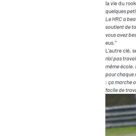
la vie du rook
quelques peti
Le HRC a beau
soutient de t
vous avez bes
eus."
L'autre clé, 
n'ai pas trava
même école. Il
pour chaque s
: ça marche o
facile de trava