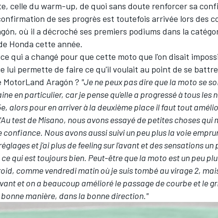
te, celle du warm-up, de quoi sans doute renforcer sa conf
onfirmation de ses progrès est toutefois arrivée lors des 
gón, où il a décroché ses premiers podiums dans la catégor
 de Honda cette année.
-ce qui a changé pour que cette moto que l'on disait impossi
e lui permette de faire ce qu'il voulait au point de se battre
 le MotorLand Aragón ?
"Je ne peux pas dire que la moto se so
e en particulier, car je pense qu'elle a progressé à tous les 
5e, alors pour en arriver à la deuxième place il faut tout amélio
"Au test de Misano, nous avons essayé de petites choses qui 
e confiance. Nous avons aussi suivi un peu plus la voie empr
églages et j'ai plus de feeling sur l'avant et des sensations un
ce qui est toujours bien. Peut-être que la moto est un peu plu
 froid, comme vendredi matin où je suis tombé au virage 2, mai
avant et on a beaucoup amélioré le passage de courbe et le gr
la bonne manière, dans la bonne direction."