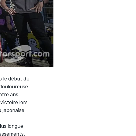
 le début du
 douloureuse
atre ans.
victoire lors
o japonaise
plus longue
lassements.