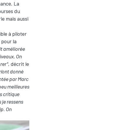
iance. La
courses du
ie mais aussi
ble à piloter
 pour la
it améliorée
niveaux. On
rer",
décrit le
m'ont donné
untée par Marc
 peu meilleures
s critique
s je ressens
ip. On