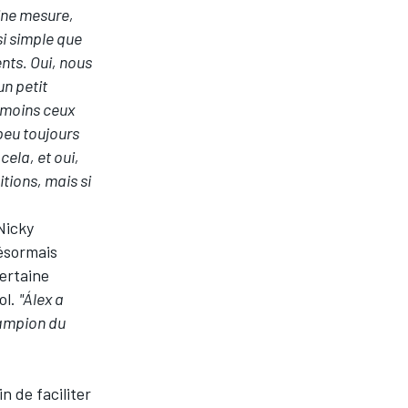
ine mesure,
si simple que
nts. Oui, nous
un petit
u moins ceux
 peu toujours
cela, et oui,
tions, mais si
Nicky
ésormais
ertaine
ol.
"Álex a
Champion du
n de faciliter