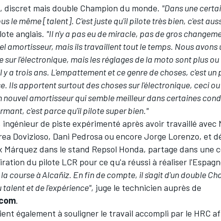
es, discret mais double Champion du monde.
"Dans une certa
s le même [talent]. C'est juste qu'il pilote très bien, c'est aus
ilote anglais.
"Il n'y a pas eu de miracle, pas de gros changeme
l amortisseur, mais ils travaillent tout le temps. Nous avons 
 sur l'électronique, mais les réglages de la moto sont plus o
s il y a trois ans. L'empattement et ce genre de choses, c'est un
 Ils apportent surtout des choses sur l'électronique, ceci ou 
 nouvel amortisseur qui semble meilleur dans certaines condi
rmant, c'est parce qu'il pilote super bien."
ingénieur de piste expérimenté après avoir travaillé avec 
ea Dovizioso, Dani Pedrosa ou encore Jorge Lorenzo, et d
ex Márquez dans le stand Repsol Honda, partage dans une c
ration du pilote LCR pour ce qu'a réussi à réaliser l'Espagn
 la course à Alcañiz. En fin de compte, il s'agit d'un double 
 talent et de l'expérience",
juge le technicien auprès de
.com
.
tient également à souligner le travail accompli par le HRC afi