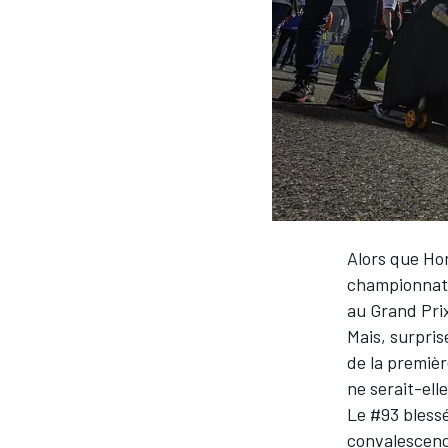
WRC
Alors que Ho
championnat,
au Grand Prix
Mais, surpris
WEC
de la premiè
ne serait-ell
Le #93 blessé
convalescenc