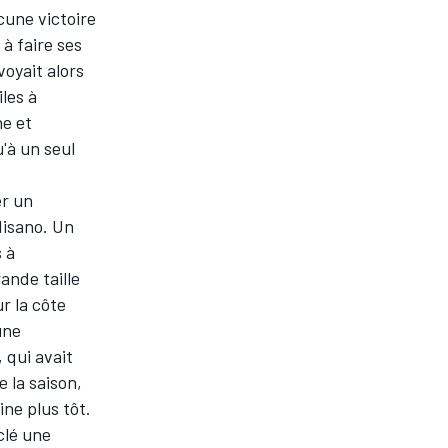
cune victoire
à faire ses
voyait alors
les à
ne et
'à un seul
er un
Misano. Un
 à
ande taille
r la côte
une
, qui avait
 la saison,
ne plus tôt.
clé une