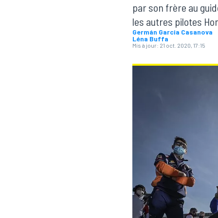
par son frère au gui
les autres pilotes Ho
Germán Garcia Casanova
Léna Buffa
Mis à jour:
21 oct. 2020, 17:15
MOTOGP