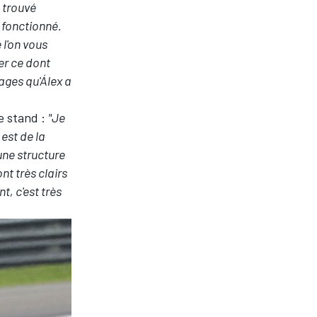
s trouvé
 fonctionné.
 l'on vous
er ce dont
ages qu'Álex a
le stand :
"Je
 est de la
une structure
nt très clairs
, c'est très