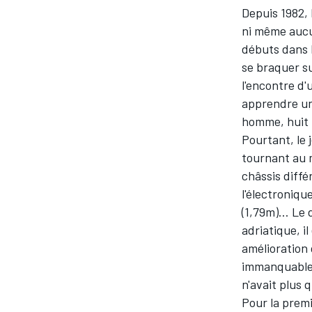
Depuis 1982,
ni même aucu
débuts dans l
se braquer su
l'encontre d'u
apprendre une
homme, huit 
Pourtant, le 
tournant au 
châssis diff
l'électroniqu
(1,79m)… Le d
adriatique, i
amélioration
immanquablem
n'avait plus 
Pour la premi