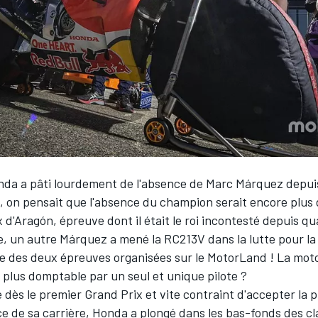
nda a pâti lourdement de l'absence de
Marc Márquez
depuis
 on pensait que l'absence du champion serait encore plus
 d'Aragón, épreuve dont il était le roi incontesté depuis qu
e, un autre Márquez a mené la RC213V dans la lutte pour la 
re des deux épreuves organisées sur le MotorLand ! La mot
e plus domptable par un seul et unique pilote ?
 dès le premier Grand Prix et vite contraint d'accepter la 
e de sa carrière, Honda a plongé dans les bas-fonds des c