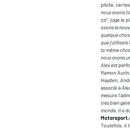
pilote, cert
nous avons tou
ça",
juge le p
avons le nouve
quelque chose
que j'utilisai
la même chose.
nous avons un
Álex est perfo
Ramon Aurín, 
Hayden, Andr
associé à Ál
mesure l'admi
très bien géré
monde. Il a du
Motorsport
Toutefois, il 