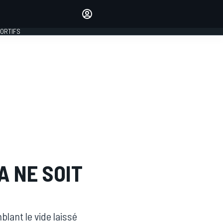
préférés
Donnez votre avis en
commentant les articles
PORTIFS
SE CONNECTER
ÉDITION
FRANCE
 NE SOIT
blant le vide laissé