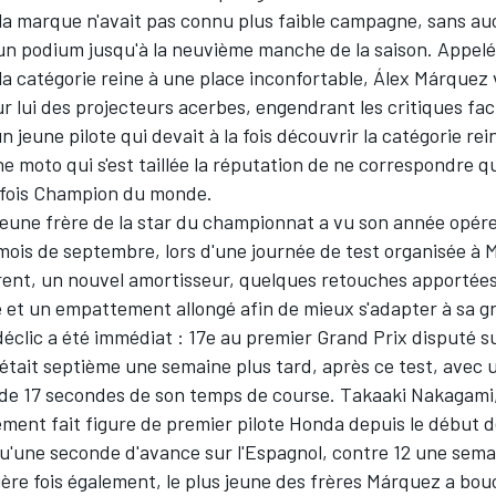
 la marque n'avait pas connu plus faible campagne, sans au
n podium jusqu'à la neuvième manche de la saison. Appelé 
a catégorie reine à une place inconfortable,
Álex Márquez
r lui des projecteurs acerbes, engendrant les critiques faci
n jeune pilote qui devait à la fois découvrir la catégorie rei
 moto qui s'est taillée la réputation de ne correspondre qu
fois Champion du monde.
jeune frère de la star du championnat a vu son année opér
mois de septembre, lors d'une journée de test organisée à 
érent, un nouvel amortisseur, quelques retouches apportées
e et un empattement allongé afin de mieux s'adapter à sa gr
éclic a été immédiat : 17e au premier Grand Prix disputé su
l était septième une semaine plus tard, après ce test, avec 
 de 17 secondes de son temps de course.
Takaaki Nakagami
ent fait figure de premier pilote Honda depuis le début de
qu'une seconde d'avance sur l'Espagnol, contre 12 une semai
ère fois également, le plus jeune des frères Márquez a bou