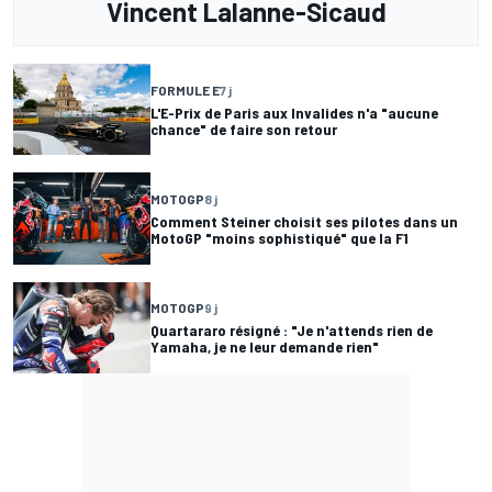
Vincent Lalanne-Sicaud
FORMULE E
7 j
L'E-Prix de Paris aux Invalides n'a "aucune
chance" de faire son retour
MOTOGP
8 j
Comment Steiner choisit ses pilotes dans un
MotoGP "moins sophistiqué" que la F1
MOTOGP
9 j
Quartararo résigné : "Je n'attends rien de
Yamaha, je ne leur demande rien"