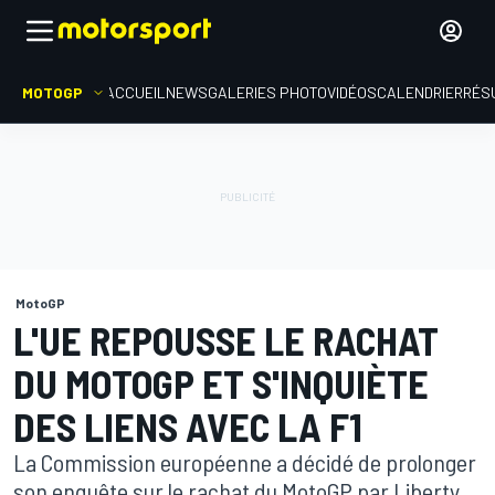
MOTOGP
ACCUEIL
NEWS
GALERIES PHOTO
VIDÉOS
CALENDRIER
RÉS
MotoGP
L'UE REPOUSSE LE RACHAT
DU MOTOGP ET S'INQUIÈTE
DES LIENS AVEC LA F1
La Commission européenne a décidé de prolonger
son enquête sur le rachat du MotoGP par Liberty