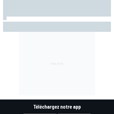
Martín reconnaît une erreur au départ : "J'ai été trop
optimiste"
Téléchargez notre app