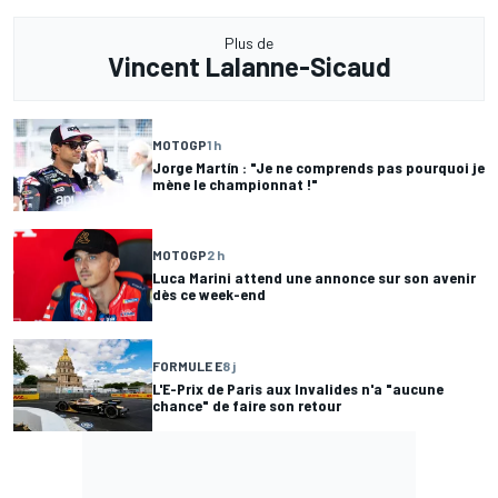
Plus de
Vincent Lalanne-Sicaud
MOTOGP
1 h
Jorge Martín : "Je ne comprends pas pourquoi je
mène le championnat !"
MOTOGP
2 h
Luca Marini attend une annonce sur son avenir
dès ce week-end
FORMULE E
8 j
L'E-Prix de Paris aux Invalides n'a "aucune
chance" de faire son retour