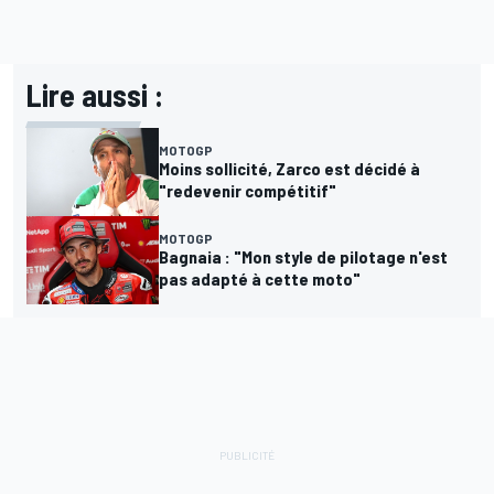
Lire aussi :
MOTOGP
Moins sollicité, Zarco est décidé à
"redevenir compétitif"
MOTOGP
Bagnaia : "Mon style de pilotage n'est
pas adapté à cette moto"