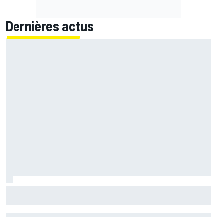
Dernières actus
Acosta et ses chances de victoire à Silverstone : "Il
faudrait un miracle !"