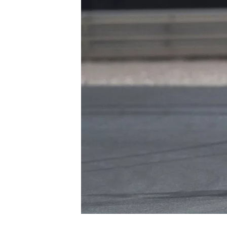
WRC
WEC