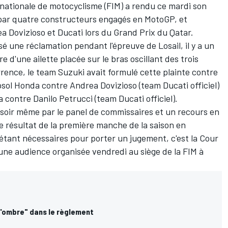
rnationale de motocyclisme (FIM) a rendu ce mardi son
é par quatre constructeurs engagés en MotoGP, et
a Dovizioso
et Ducati lors du Grand Prix du Qatar.
é une réclamation pendant l'épreuve de Losail, il y a un
 d'une ailette placée sur le bras oscillant des trois
rrence, le team Suzuki avait formulé cette plainte contre
sol Honda contre Andrea Dovizioso (team Ducati officiel)
ia contre Danilo Petrucci (team Ducati officiel).
e soir même par le panel de commissaires et un recours en
 le résultat de la première manche de la saison en
étant nécessaires pour porter un jugement, c'est la Cour
une audience organisée vendredi
au siège de la FIM à
s d'ombre" dans le règlement