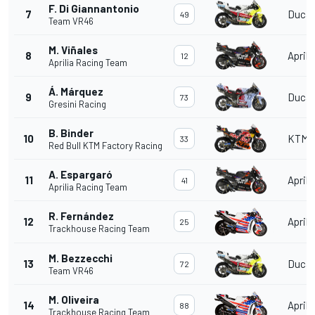
F. Di Giannantonio
7
Ducat
49
Team VR46
M. Viñales
8
Aprili
12
Aprilia Racing Team
Á. Márquez
9
Ducat
73
Gresini Racing
B. Binder
10
KTM
33
Red Bull KTM Factory Racing
A. Espargaró
11
Aprili
41
Aprilia Racing Team
R. Fernández
12
Aprili
25
Trackhouse Racing Team
M. Bezzecchi
13
Ducat
72
Team VR46
M. Oliveira
14
Aprili
88
Trackhouse Racing Team