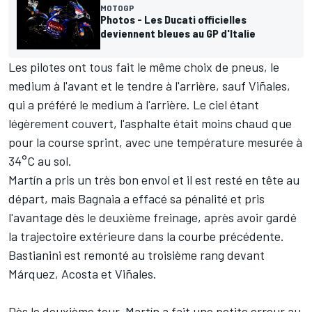
MOTOGP
Photos - Les Ducati officielles
deviennent bleues au GP d'Italie
Les pilotes ont tous fait le même choix de pneus, le
medium à l'avant et le tendre à l'arrière, sauf Viñales,
qui a préféré le medium à l'arrière. Le ciel étant
légèrement couvert, l'asphalte était moins chaud que
pour la course sprint, avec une température mesurée à
34°C au sol.
Martín a pris un très bon envol et il est resté en tête au
départ, mais Bagnaia a effacé sa pénalité et pris
l'avantage dès le deuxième freinage, après avoir gardé
la trajectoire extérieure dans la courbe précédente.
Bastianini est remonté au troisième rang devant
Márquez, Acosta et Viñales.
Dès le deuxième tour, Martín a fait une petite erreur au