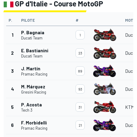
GP d'Italie - Course MotoGP
P.
PILOTE
#
MOTO
P. Bagnaia
1
Ducat
1
Ducati Team
E. Bastianini
2
Ducat
23
Ducati Team
J. Martín
3
Ducat
89
Pramac Racing
M. Márquez
4
Ducat
93
Gresini Racing
P. Acosta
5
KTM
31
Tech 3
F. Morbidelli
6
Ducat
21
Pramac Racing