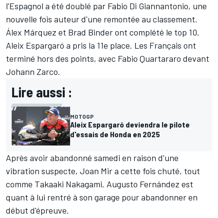
l'Espagnol a été doublé par
Fabio Di Giannantonio
, une
nouvelle fois auteur d'une remontée au classement.
Álex Márquez et
Brad Binder
ont complété le top 10.
Aleix Espargaró
a pris la 11e place. Les Français ont
terminé hors des points, avec
Fabio Quartararo
devant
Johann Zarco
.
Lire aussi :
MOTOGP
Aleix Espargaró deviendra le pilote
d'essais de Honda en 2025
Après avoir abandonné samedi en raison d'une
vibration suspecte,
Joan Mir
a cette fois chuté, tout
comme
Takaaki Nakagami
.
Augusto Fernández
est
quant à lui rentré à son garage pour abandonner en
début d'épreuve.