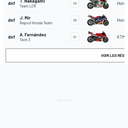
T. Nakagami
dnf
Hond
30
Team LCR
J. Mir
dnf
Hond
36
Repsol Honda Team
A. Fernández
dnf
KTM
37
Tech 3
VOIR LES RÉS