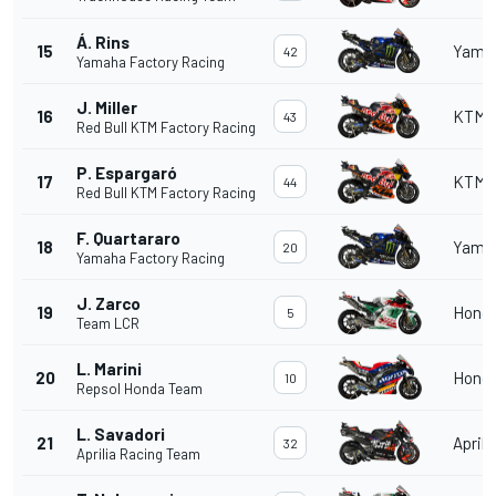
Á. Rins
15
Yama
42
Yamaha Factory Racing
J. Miller
16
KTM
43
Red Bull KTM Factory Racing
P. Espargaró
17
KTM
44
Red Bull KTM Factory Racing
F. Quartararo
18
Yama
20
Yamaha Factory Racing
J. Zarco
19
Hond
5
Team LCR
L. Marini
20
Hond
10
Repsol Honda Team
L. Savadori
21
Aprili
32
Aprilia Racing Team