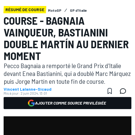
RÉSUMÉ DE COURSE
MotoGP
GP d'Italie
COURSE - BAGNAIA
VAINQUEUR, BASTIANINI
DOUBLE MARTÍN AU DERNIER
MOMENT
Pecco Bagnaia a remporté le Grand Prix d'Italie
devant Enea Bastianini, qui a doublé Marc Márquez
puis Jorge Martín en toute fin de course.
Vincent Lalanne-Sicaud
Mis à jour:
2 juin 2024, 13:01
AJOUTER COMME SOURCE PRIVILÉGIÉE