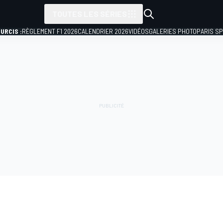
TOUTES LES SÉRIES
URCIS :
RÈGLEMENT F1 2026
CALENDRIER 2026
VIDÉOS
GALERIES PHOTO
PARIS S