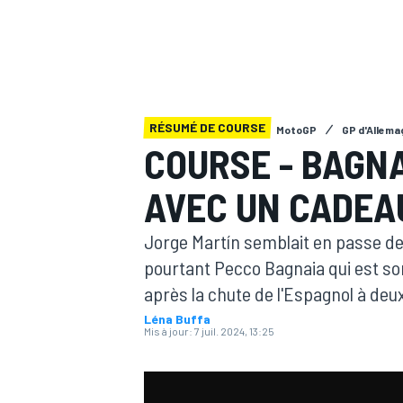
RÉSUMÉ DE COURSE
MotoGP
GP d'Allema
MOTOGP
COURSE - BAGN
AVEC UN CADEAU
Jorge Martín semblait en passe de r
pourtant Pecco Bagnaia qui est so
après la chute de l'Espagnol à deux 
Léna Buffa
Mis à jour:
7 juil. 2024, 13:25