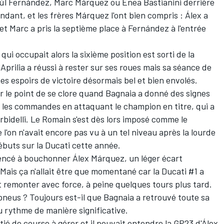
úl Fernández
,
Marc Márquez
ou
Enea Bastianini
derrière
pendant, et les frères Márquez l'ont bien compris : Álex a
et Marc a pris la septième place à Fernández à l'entrée
ui occupait alors la sixième position est sorti de la
 Aprilia a réussi à rester sur ses roues mais sa séance de
ses espoirs de victoire
désormais bel et bien envolés.
ur le point de se clore quand Bagnaia a donné des signes
s les commandes en attaquant le champion en titre, qui a
orbidelli. Le Romain s'est dès lors imposé comme le
 l'on n'avait encore pas vu à un tel niveau après la lourde
buts sur la Ducati cette année.
encé à bouchonner Álex Márquez, un léger écart
ais ça n'allait être que momentané car la Ducati #1 a
et remonter avec force, à peine quelques tours plus tard.
s pneus ? Toujours est-il que Bagnaia a retrouvé toute sa
u rythme de manière significative.
tié de course à gérer et il pouvait entendre la GP23 d'Álex