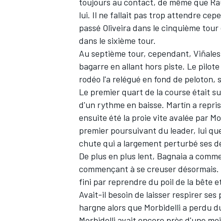
toujours au contact, de même que
Ra
lui. Il ne fallait pas trop attendre ce
passé Oliveira dans le cinquième tour 
dans le sixième tour.
Au septième tour, cependant, Viñales q
AUTRES CHAMPIONNATS
bagarre en allant hors piste. Le pilote
rodéo l'a relégué en fond de peloton,
Le premier quart de la course était s
d'un rythme en baisse. Martín a repri
ensuite été la proie vite avalée par M
premier poursuivant du leader, lui que
chute qui a largement perturbé ses dé
De plus en plus lent, Bagnaia a comm
commençant à se creuser désormais. M
fini par reprendre du poil de la bête 
Avait-il besoin de laisser respirer se
hargne alors que Morbidelli a perdu d
Morbidelli avait encore près d'une moi