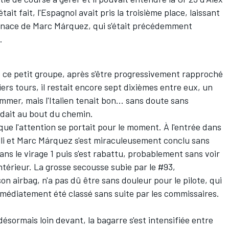
ait fait, l'Espagnol avait pris la troisième place, laissant
enace de Marc Márquez, qui s'était précédemment
.
e ce petit groupe, après s'être progressivement rapproché
iers tours, il restait encore sept dixièmes entre eux, un
gommer, mais l'Italien tenait bon... sans doute sans
endait au bout du chemin.
que l'attention se portait pour le moment. À l'entrée dans
lli et Marc Márquez s'est miraculeusement conclu sans
dans le virage 1 puis s'est rabattu, probablement sans voir
'intérieur. La grosse secousse subie par le #93,
n airbag, n'a pas dû être sans douleur pour le pilote, qui
immédiatement été classé sans suite par les commissaires.
désormais loin devant, la bagarre s'est intensifiée entre