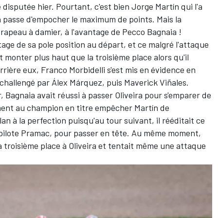
 disputée hier. Pourtant, c'est bien
Jorge Martín
qui l'a
 passe d'empocher le maximum de points. Mais la
drapeau à damier, à l'avantage de
Pecco Bagnaia
!
tage de sa pole position au départ, et ce malgré l'attaque
 monter plus haut que la troisième place alors qu'il
errière eux,
Franco Morbidelli
s'est mis en évidence en
 challengé par
Álex Márquez
, puis
Maverick Viñales
.
, Bagnaia avait réussi à passer Oliveira pour s'emparer de
lument au champion en titre empêcher Martín de
lan à la perfection puisqu'au tour suivant, il rééditait ce
 pilote Pramac, pour passer en tête. Au même moment,
la troisième place à Oliveira et tentait même une attaque