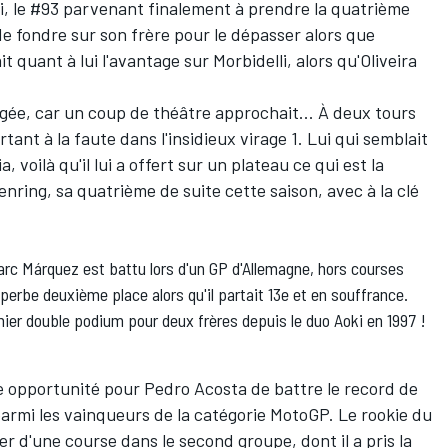
i, le #93 parvenant finalement à prendre la quatrième
 de fondre sur son frère pour le dépasser alors que
it quant à lui l'avantage sur Morbidelli, alors qu'Oliveira
figée, car un coup de théâtre approchait... À deux tours
rtant à la faute dans l'insidieux virage 1. Lui qui semblait
, voilà qu'il lui a offert sur un plateau ce qui est la
enring, sa quatrième de suite cette saison, avec à la clé
arc Márquez est battu lors d'un GP d'Allemagne, hors courses
uperbe deuxième place alors qu'il partait 13e et
en souffrance
.
ier double podium pour deux frères depuis le duo Aoki en 1997 !
re opportunité pour
Pedro Acosta
de battre le record de
rmi les vainqueurs de la catégorie MotoGP. Le rookie du
r d'une course dans le second groupe, dont il a pris la