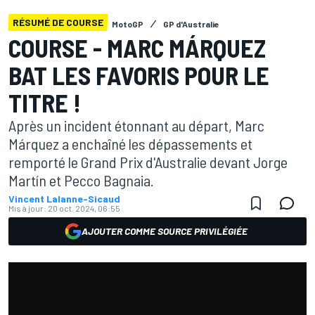
RÉSUMÉ DE COURSE
MotoGP
GP d'Australie
COURSE - MARC MÁRQUEZ
BAT LES FAVORIS POUR LE
TITRE !
Après un incident étonnant au départ, Marc
Márquez a enchaîné les dépassements et
remporté le Grand Prix d'Australie devant Jorge
Martín et Pecco Bagnaia.
Vincent Lalanne-Sicaud
Mis à jour:
20 oct. 2024, 06:55
AJOUTER COMME SOURCE PRIVILÉGIÉE