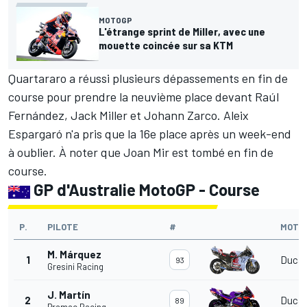
MOTOGP
L'étrange sprint de Miller, avec une
mouette coincée sur sa KTM
Quartararo a réussi plusieurs dépassements en fin de
course pour prendre la neuvième place devant Raúl
Fernández,
Jack Miller
et Johann Zarco.
Aleix
Espargaró
n'a pris que la 16e place après un week-end
à oublier. À noter que Joan Mir est tombé en fin de
course.
GP d'Australie MotoGP - Course
P.
PILOTE
#
MOTO
M. Márquez
1
Ducat
93
Gresini Racing
J. Martín
2
Ducat
89