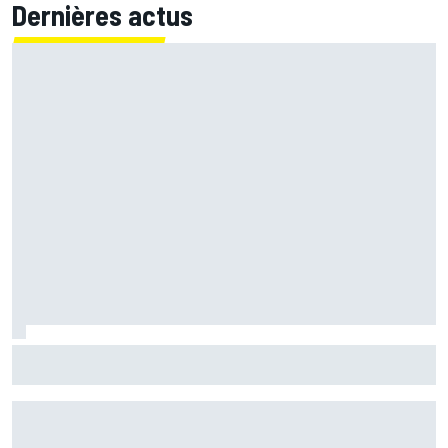
Dernières actus
Quartararo n'a jamais discuté de 2027 avec Yamaha :
"J'avais besoin d'air frais"