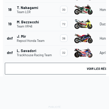
T. Nakagami
18
Hond
30
Team LCR
M. Bezzecchi
19
Ducat
72
Team VR46
J. Mir
dnf
Hond
36
Repsol Honda Team
L. Savadori
dnf
Aprili
32
Trackhouse Racing Team
VOIR LES RÉS