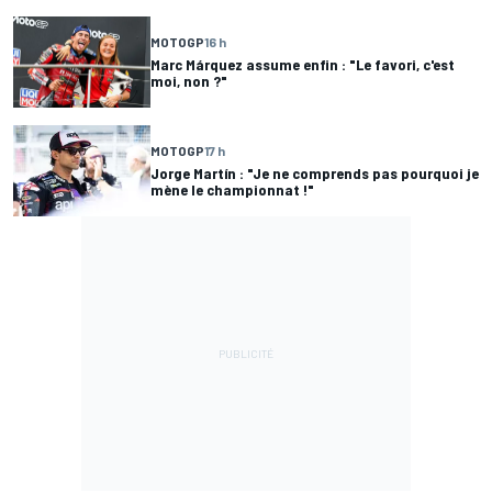
MOTOGP
16 h
Marc Márquez assume enfin : "Le favori, c'est
moi, non ?"
MOTOGP
17 h
Jorge Martín : "Je ne comprends pas pourquoi je
mène le championnat !"