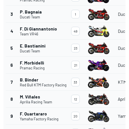
Pramac Racing
P. Bagnaia
3
Ducat
1
Ducati Team
F. Di Giannantonio
4
Ducat
49
Team VR46
E. Bastianini
5
Ducat
23
Ducati Team
F. Morbidelli
6
Ducat
21
Pramac Racing
B. Binder
7
KTM
33
Red Bull KTM Factory Racing
M. Viñales
8
Aprili
12
Aprilia Racing Team
F. Quartararo
9
Yama
20
Yamaha Factory Racing