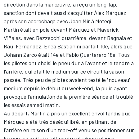
direction dans la manœuvre, a reçu un
long-lap
,
sanction dont devait aussi s'acquitter
Álex Márquez
après
son accrochage
avec
Joan Mir
à Motegi.
Martín était en pole devant Márquez et Maverick
Viñales, avec Bezzecchi quatrième, devant Bagnaia et
Raúl Fernández
.
Enea Bastianini
partait 10e, alors que
Johann Zarco
était 14e et
Fabio Quartararo
18e. Tous
les pilotes ont choisi le pneu dur à l'avant et le tendre à
l'arrière, qui était le medium sur ce circuit la saison
passée. Très peu de pilotes avaient testé le "nouveau"
medium depuis le début du week-end, la pluie ayant
provoqué l'annulation de la première séance et troublé
les essais samedi matin.
Au départ, Martín a pris un excellent envol tandis que
Márquez a été très déséquilibré, en patinant de
l'arrière en raison d'un tear-off venu se positionner sur
la roue, ce qui lui a fait perdre plusieurs places.