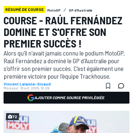
RÉSUMÉ DE COURSE
MotoGP
GP d'Australie
COURSE - RAÚL FERNÁNDEZ
DOMINE ET S'OFFRE SON
PREMIER SUCCÈS !
Alors qu'il n'avait jamais connu le podium MotoGP,
Raúl Fernández a dominé le GP d'Australie pour
s'offrir son premier succès. C'est également une
première victoire pour l'équipe Trackhouse.
Vincent Lalanne-Sicaud
Mis à jour:
19 oct. 2025, 10:29
AJOUTER COMME SOURCE PRIVILÉGIÉE
72