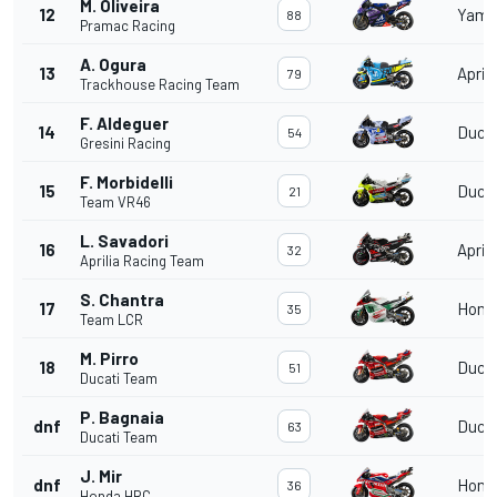
M. Oliveira
12
Yama
88
Pramac Racing
A. Ogura
13
Aprili
79
Trackhouse Racing Team
F. Aldeguer
14
Duca
54
Gresini Racing
F. Morbidelli
15
Duca
21
Team VR46
L. Savadori
16
Aprili
32
Aprilia Racing Team
S. Chantra
17
Hond
35
Team LCR
M. Pirro
18
Duca
51
Ducati Team
P. Bagnaia
dnf
Duca
63
Ducati Team
J. Mir
dnf
Hond
36
Honda HRC