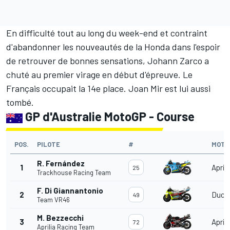
En difficulté tout au long du week-end et contraint
d'abandonner les nouveautés de la Honda dans l'espoir
de retrouver de bonnes sensations,
Johann Zarco
a
chuté au premier virage en début d'épreuve. Le
Français occupait la 14e place.
Joan Mir
est lui aussi
tombé.
GP d'Australie MotoGP - Course
POS.
PILOTE
#
MOTO
R. Fernández
1
Aprili
25
Trackhouse Racing Team
F. Di Giannantonio
2
Duca
49
Team VR46
M. Bezzecchi
3
Aprili
72
Aprilia Racing Team