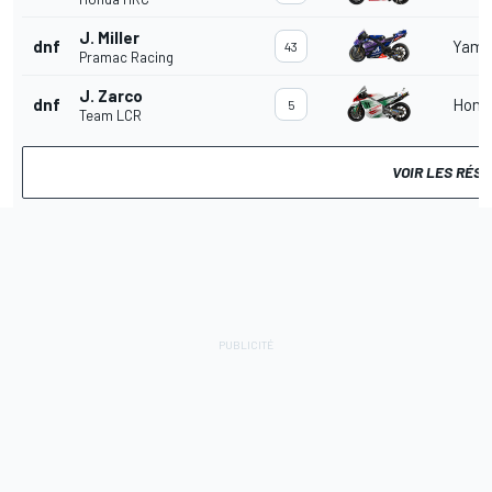
J. Miller
dnf
Yama
43
Pramac Racing
J. Zarco
dnf
Hond
5
Team LCR
VOIR LES RÉS