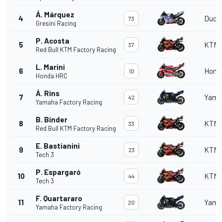
Á. Márquez
4
Duca
73
Gresini Racing
P. Acosta
5
KTM
37
Red Bull KTM Factory Racing
L. Marini
6
Hond
10
Honda HRC
Á. Rins
7
Yama
42
Yamaha Factory Racing
B. Binder
8
KTM
33
Red Bull KTM Factory Racing
E. Bastianini
9
KTM
23
Tech 3
P. Espargaró
10
KTM
44
Tech 3
F. Quartararo
11
Yama
20
Yamaha Factory Racing