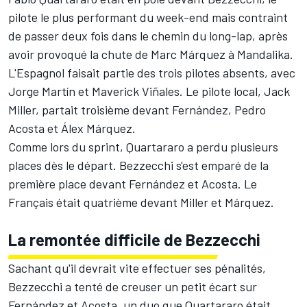
pilote le plus performant du week-end mais
contraint
de passer deux fois
dans le chemin du
long-lap
, après
avoir provoqué la chute de
Marc Márquez
à Mandalika.
L'Espagnol faisait partie des trois pilotes absents, avec
Jorge Martín
et
Maverick Viñales
. Le pilote local,
Jack
Miller
, partait troisième devant Fernández,
Pedro
Acosta
et
Álex Márquez
.
Comme lors du sprint, Quartararo a perdu plusieurs
places dès le départ. Bezzecchi s'est emparé de la
première place devant Fernández et Acosta. Le
Français était quatrième devant Miller et Márquez.
La remontée difficile de Bezzecchi
Sachant qu'il devrait vite effectuer ses pénalités,
Bezzecchi a tenté de creuser un petit écart sur
Fernández et Acosta, un duo que Quartararo était