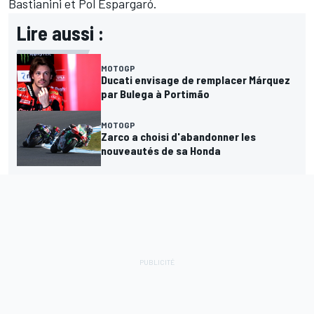
Bastianini
et Pol Espargaró.
Lire aussi :
MOTOGP
Ducati envisage de remplacer Márquez
par Bulega à Portimão
MOTOGP
Zarco a choisi d'abandonner les
nouveautés de sa Honda