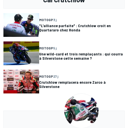
MOTOGP
3 j
"L'alliance parfaite" : Crutchlow croit en
Quartararo chez Honda
MOTOGP
5 j
Une wild-card et trois remplaçants : qui courra
à Silverstone cette semaine ?
MOTOGP
27 j
Crutchlow remplacera encore Zarco à
Silverstone