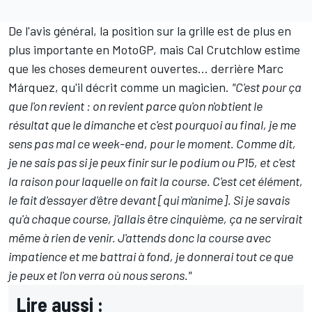
De l'avis général, la position sur la grille est de plus en
plus importante en MotoGP, mais
Cal Crutchlow
estime
que les choses demeurent ouvertes…
derrière Marc
Márquez
, qu'il décrit comme un magicien.
"C'est pour ça
que l'on revient : on revient parce qu'on n'obtient le
résultat que le dimanche et c'est pourquoi au final, je me
sens pas mal ce week-end, pour le moment. Comme dit,
je ne sais pas si je peux finir sur le podium ou P15, et c'est
la raison pour laquelle on fait la course. C'est cet élément,
le fait d'essayer d'être devant [qui m'anime]. Si je savais
qu'à chaque course, j'allais être cinquième, ça ne servirait
même à rien de venir. J'attends donc la course avec
impatience et me battrai à fond, je donnerai tout ce que
je peux et l'on verra où nous serons."
Lire aussi :