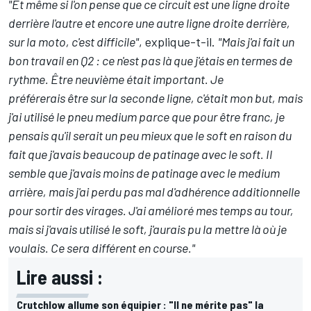
"Et même si l'on pense que ce circuit est une ligne droite
derrière l'autre et encore une autre ligne droite derrière,
sur la moto, c'est difficile"
, explique-t-il.
"Mais j'ai fait un
bon travail en Q2 : ce n'est pas là que j'étais en termes de
rythme. Être neuvième était important. Je
préférerais être sur la seconde ligne, c'était mon but, mais
j'ai utilisé le pneu medium parce que pour être franc, je
pensais qu'il serait un peu mieux que le soft en raison du
fait que j'avais beaucoup de patinage avec le soft. Il
semble que j'avais moins de patinage avec le medium
arrière, mais j'ai perdu pas mal d'adhérence additionnelle
pour sortir des virages. J'ai amélioré mes temps au tour,
mais si j'avais utilisé le soft, j'aurais pu la mettre là où je
voulais. Ce sera différent en course."
Lire aussi :
Crutchlow allume son équipier : "Il ne mérite pas" la