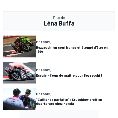
Plus de
Léna Buffa
MOTOGP
1 j
Bezzecchi en souffrance et étonné d'être en
tête
MOTOGP
1 j
Essais - Coup de maître pour Bezzecchi !
MOTOGP
1 j
"L'alliance parfaite" : Crutchlow croit en
Quartararo chez Honda