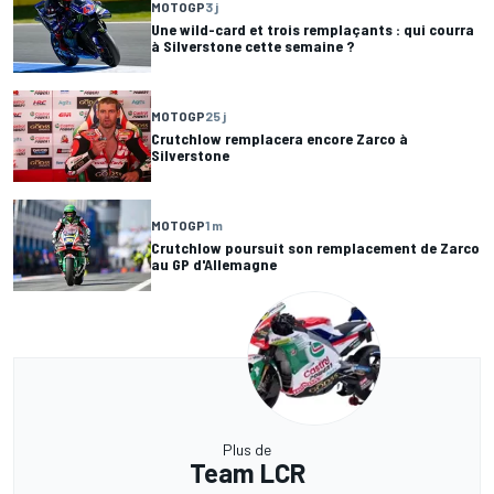
MOTOGP
3 j
Une wild-card et trois remplaçants : qui courra
à Silverstone cette semaine ?
MOTOGP
25 j
Crutchlow remplacera encore Zarco à
Silverstone
MOTOGP
1 m
Crutchlow poursuit son remplacement de Zarco
au GP d'Allemagne
Plus de
Team LCR