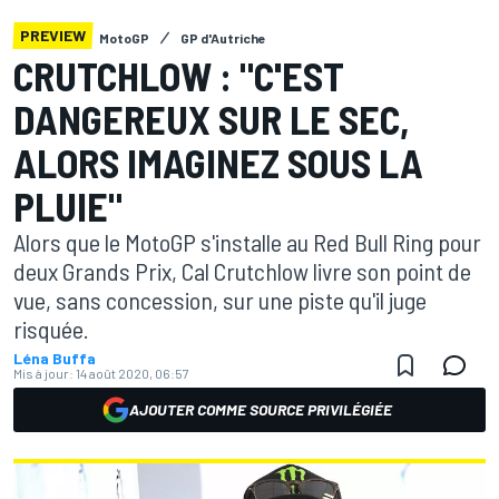
PREVIEW
MotoGP
GP d'Autriche
CRUTCHLOW : "C'EST
DANGEREUX SUR LE SEC,
ALORS IMAGINEZ SOUS LA
PLUIE"
Alors que le MotoGP s'installe au Red Bull Ring pour
deux Grands Prix, Cal Crutchlow livre son point de
vue, sans concession, sur une piste qu'il juge
risquée.
Léna Buffa
Mis à jour:
14 août 2020, 06:57
AJOUTER COMME SOURCE PRIVILÉGIÉE