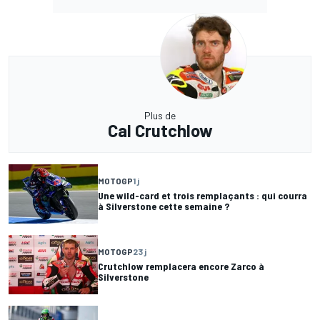
Plus de
Cal Crutchlow
MOTOGP
1 j
Une wild-card et trois remplaçants : qui courra
à Silverstone cette semaine ?
MOTOGP
23 j
Crutchlow remplacera encore Zarco à
Silverstone