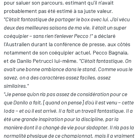
pour saluer son parcours, estimant qu'il n'avait
probablement pas été estimé à sa juste valeur.
"C'était fantastique de partager le box avec lui. J'ai vécu
deux des meilleures saisons de ma vie, il était un super
coéquipier − sans rien t'enlever Pecco !"
a déclaré
l'Australien durant la conférence de presse, aux côtés
notamment de son coéquipier actuel,
Pecco Bagnaia
,
et de Danilo Petrucci lui-même.
"C'était fantastique. On
avait une bonne ambiance dans le stand. Comme vous le
savez, on a des caractères assez faciles, assez
similaires."
"Je pense qu'on n'a pas assez de considération pour ce
que Danilo a fait, [quand on pense] d'où il est venu − cette
Ioda − et où il est arrivé. Il a fait un travail fantastique. Il a
été une grande inspiration pour la discipline, par la
manière dont il a changé de vie pour s'adapter. Il n'a pas la
normalité physique de ce championnat, mais il a vraiment