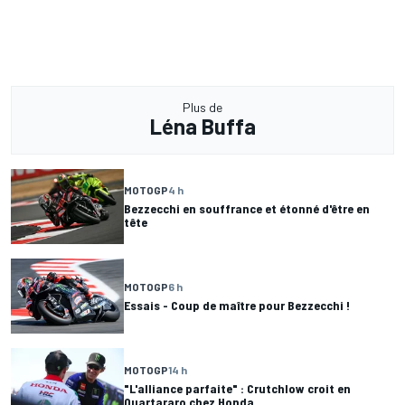
Plus de
Léna Buffa
MOTOGP
4 h
Bezzecchi en souffrance et étonné d'être en
tête
MOTOGP
6 h
Essais - Coup de maître pour Bezzecchi !
MOTOGP
14 h
"L'alliance parfaite" : Crutchlow croit en
Quartararo chez Honda