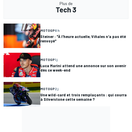
Plus de
Tech 3
MOTOGP
6 h
Steiner : "À l'heure actuelle, Viñales n'a pas été
renvoyé"
MOTOGP
1 j
Luca Marini attend une annonce sur son avenir
dès ce week-end
MOTOGP
2 j
Une wild-card et trois remplaçants : qui courra
à Silverstone cette semaine ?