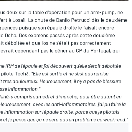
ous deux sur la table d'opération
pour un arm-pump
, ne
fert à Losail. La chute de
Danilo Petrucci
dès le deuxième
uences puisque son épaule droite le faisait encore
 de Doha. Des examens passés après cette deuxième
it déboitée et que l'os ne s'était pas correctement
 devrait cependant pas le gêner au GP du Portugal, qui
e IRM de l'épaule et j'ai découvert qu'elle s'était déboîtée
e pilote Tech3.
"Elle est sortie et ne s'est pas remise
it très douloureux. Heureusement, il n'y a pas de blessure
rosse inflammation."
n kiné, y compris samedi et dimanche, pour être autant en
Heureusement, avec les anti-inflammatoires, j'ai pu faire la
e inflammation sur l'épaule droite, parce que je pilotais
ux et je pense que ça ne sera pas un problème ce week-end."