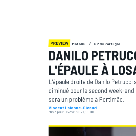
PREVIEW
MotoGP
GP du Portugal
MOTOGP
DANILO PETRUCC
L'ÉPAULE À LOS
L'épaule droite de Danilo Petrucci 
diminué pour le second week-end à 
sera un problème à Portimão.
Vincent Lalanne-Sicaud
Mis à jour:
15 avr. 2021, 19:00