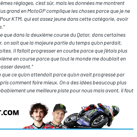
 mêmes réglages, c'est sûr, mais les données me montrent
plus grand en MotoGP complique les choses parce que je ne
 Pour KTM, qui est assez jeune dans cette catégorie, avoir
e."
ce que dans la deuxième course du Qatar, dans certaines
r, on sait que la majeure partie du temps qu'on perdait,
oites. Il fallait progresser en courbe parce que j'étais plus
problème en course parce que tout le monde me doublait en
passer devant."
e que ce qu'on attendait parce qu'on avait progressé par
mpris comment faire mieux. On a des idées beaucoup plus
t probablement une meilleure piste pour nous mais avant, il faut