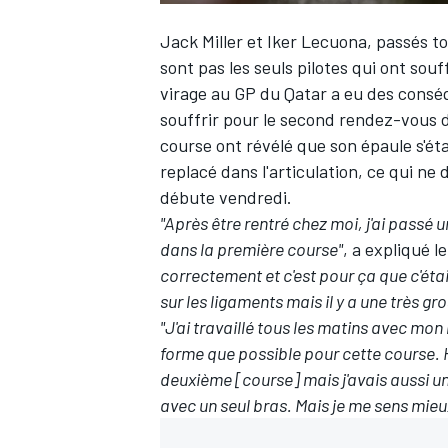
Jack Miller et Iker Lecuona, passés t
sont pas les seuls pilotes qui ont souf
virage au GP du Qatar a eu des conséq
souffrir pour le second rendez-vous
course ont révélé que son épaule s'éta
replacé dans l'articulation, ce qui ne
débute vendredi.
"Après être rentré chez moi, j'ai passé un
dans la première course"
, a expliqué l
correctement et c'est pour ça que c'éta
sur les ligaments mais il y a une très g
"J'ai travaillé tous les matins avec mo
forme que possible pour cette course.
deuxième [course] mais j'avais aussi un
avec un seul bras. Mais je me sens mie