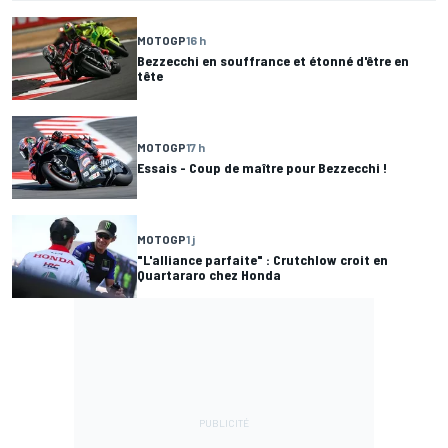
MOTOGP
16 h
Bezzecchi en souffrance et étonné d'être en
tête
MOTOGP
17 h
Essais - Coup de maître pour Bezzecchi !
MOTOGP
1 j
"L'alliance parfaite" : Crutchlow croit en
Quartararo chez Honda