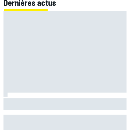
Dernières actus
Zarco espère revenir à Misano : "C'est optimiste mais
faisable"