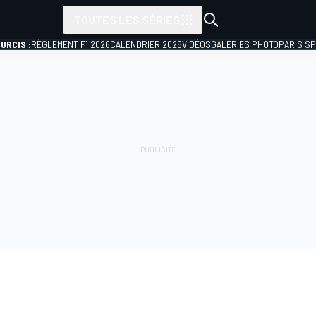
TOUTES LES SÉRIES
URCIS :
RÈGLEMENT F1 2026
CALENDRIER 2026
VIDÉOS
GALERIES PHOTO
PARIS S