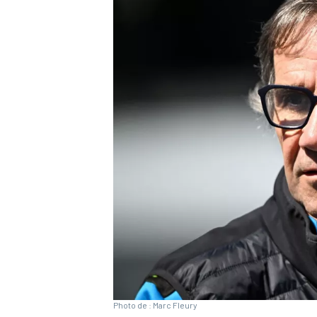
WRC
WEC
Photo de : Marc Fleury