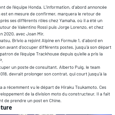
ent de l'équipe Honda. L'information, d'abord annoncée
m
est en mesure de confirmer, marquera le retour de
 après ses différents rôles chez Yamaha, où il a été un
autour de
Valentino Rossi
puis
Jorge Lorenzo
, et chez
 en 2020, avec
Joan Mir
.
tsu, Brivio a rejoint Alpine en Formule 1, d'abord en
ion avant d'occuper différents postes, jusqu'à son départ
e patron de l'équipe Trackhouse depuis qu'elle a pris la
P.
cuper un poste de consultant. Alberto Puig, le team
2018, devrait prolonger son contrat, qui court jusqu'à la
da a récemment vu
le départ de Hiraku Tsukamoto
. Ces
veloppement de la division moto du constructeur. Il a fait
nt de prendre un post en Chine.
ture