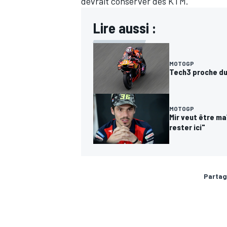
devrait conserver des KTM.
Lire aussi :
MOTOGP
Tech3 proche du 
MOTOGP
Mir veut être ma
rester ici"
Partag