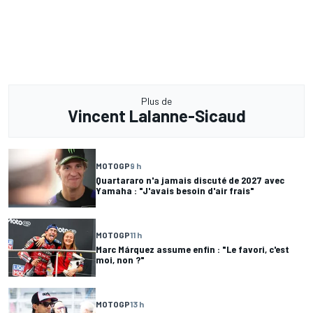
Plus de
Vincent Lalanne-Sicaud
MOTOGP
9 h
Quartararo n'a jamais discuté de 2027 avec
Yamaha : "J'avais besoin d'air frais"
MOTOGP
11 h
Marc Márquez assume enfin : "Le favori, c'est
moi, non ?"
MOTOGP
13 h