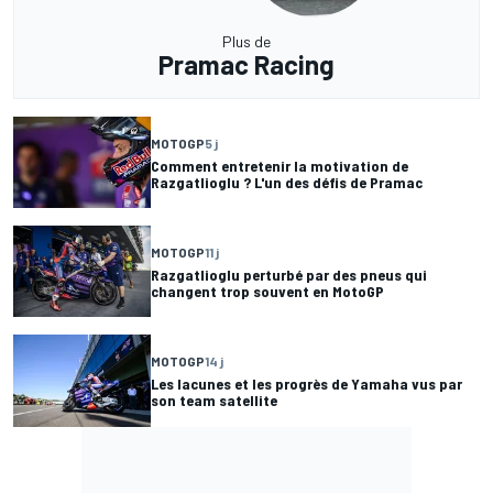
Plus de
Pramac Racing
MOTOGP
5 j
Comment entretenir la motivation de
Razgatlioglu ? L'un des défis de Pramac
MOTOGP
11 j
Razgatlioglu perturbé par des pneus qui
changent trop souvent en MotoGP
MOTOGP
14 j
Les lacunes et les progrès de Yamaha vus par
son team satellite