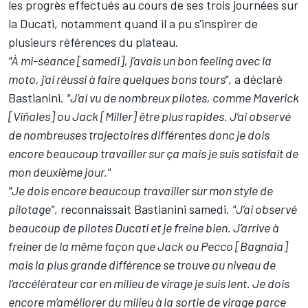
les progrès effectués au cours de ses trois journées sur
la Ducati, notamment quand il a pu s'inspirer de
plusieurs références du plateau.
"À
mi-séance [samedi], j’avais un bon feeling avec la
moto, j’ai réussi à faire quelques bons tours"
, a déclaré
Bastianini.
"J’ai vu de nombreux pilotes, comme Maverick
[Viñales] ou Jack [Miller] être plus rapides. J’ai observé
de nombreuses trajectoires différentes donc je dois
encore beaucoup travailler sur ça mais je suis satisfait de
mon deuxième jour."
"
Je dois encore beaucoup travailler sur mon style de
pilotage"
, reconnaissait Bastianini samedi.
"J’ai observé
beaucoup de pilotes Ducati et je freine bien. J’arrive à
freiner de la même façon que Jack ou Pecco [Bagnaia]
mais la plus grande différence se trouve au niveau de
l’accélérateur car en milieu de virage je suis lent. Je dois
encore m’améliorer du milieu à la sortie de virage parce