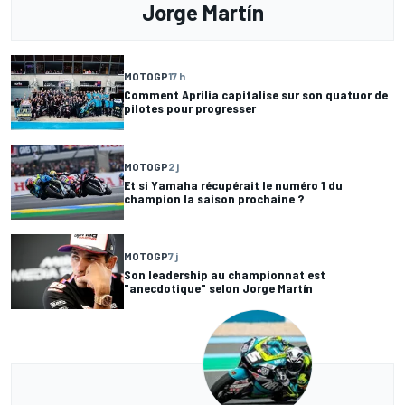
Jorge Martín
MOTOGP
17 h
Comment Aprilia capitalise sur son quatuor de
pilotes pour progresser
MOTOGP
2 j
Et si Yamaha récupérait le numéro 1 du
champion la saison prochaine ?
MOTOGP
7 j
Son leadership au championnat est
"anecdotique" selon Jorge Martín