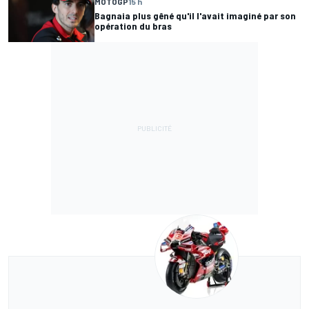
MOTOGP
15 h
Bagnaia plus gêné qu'il l'avait imaginé par son
opération du bras