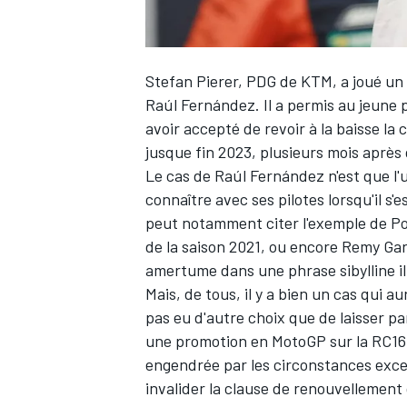
Stefan Pierer, PDG de KTM, a joué un r
Raúl Fernández
. Il a permis au jeune
avoir accepté de revoir à la baisse la
jusque fin 2023, plusieurs mois après
Le cas de Raúl Fernández n'est que l
connaître avec ses pilotes lorsqu'il s'
peut notamment citer l'exemple de
Po
de la saison 2021, ou encore
Remy Gar
amertume
dans une phrase sibylline i
Mais, de tous, il y a bien un cas qui 
pas eu d'autre choix que de laisser par
une promotion en MotoGP sur la RC16. 
engendrée par les circonstances exce
invalider la clause de renouvellement q