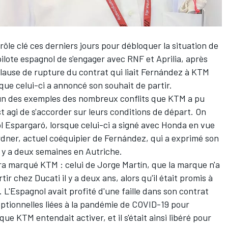
ôle clé ces derniers jours pour débloquer la situation de
 pilote espagnol de s'engager avec RNF et Aprilia, après
 clause de rupture du contrat qui liait Fernández à KTM
 que celui-ci a annoncé
son souhait de partir
.
'un des exemples des nombreux conflits que KTM a pu
est agi de s'accorder sur leurs conditions de départ. On
l Espargaró
, lorsque celui-ci a signé avec Honda en vue
dner
, actuel coéquipier de Fernández,
qui a exprimé son
l y a deux semaines en Autriche.
aura marqué KTM : celui de
Jorge Martín
, que la marque n'a
tir chez Ducati il y a deux ans, alors qu'il était promis à
L'Espagnol avait profité d'une faille dans son contrat
ptionnelles liées à la pandémie de COVID-19 pour
ue KTM entendait activer, et il s'était ainsi libéré pour