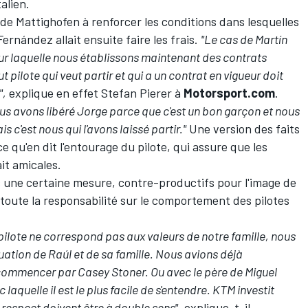
alien.
de Mattighofen à renforcer les conditions dans lesquelles
Fernández allait ensuite faire les frais.
"Le cas de Martín
pour laquelle nous établissons maintenant des contrats
t pilote qui veut partir et qui a un contrat en vigueur doit
",
explique en effet Stefan Pierer à
Motorsport.com
.
us avons libéré Jorge parce que c'est un bon garçon et nous
s c'est nous qui l'avons laissé partir."
Une version des faits
 qu'en dit l'entourage du pilote, qui assure que les
ait amicales.
ns une certaine mesure, contre-productifs pour l'image de
, toute la responsabilité sur le comportement des pilotes
pilote ne correspond pas aux valeurs de notre famille, nous
ituation de Raúl et de sa famille. Nous avions déjà
 commencer par Casey Stoner. Ou avec le père de Miguel
 laquelle il est le plus facile de s'entendre. KTM investit
 respect doivent être à double sens",
explique-t-il.