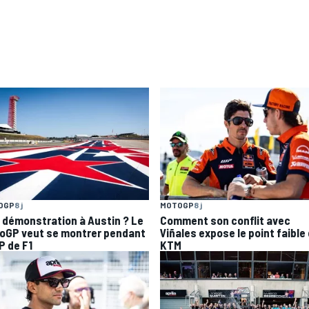
OGP
8 j
MOTOGP
8 j
 démonstration à Austin ? Le
Comment son conflit avec
oGP veut se montrer pendant
Viñales expose le point faible
P de F1
KTM