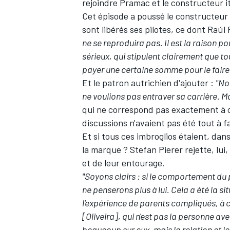
rejoindre Pramac et le constructeur it
Cet épisode a poussé le constructeur 
sont libérés ses pilotes, ce dont Raúl 
ne se reproduira pas. Il est la raison 
sérieux, qui stipulent clairement que tou
payer une certaine somme pour le faire
Et le patron autrichien d'ajouter :
"No
ne voulions pas entraver sa carrière. Mai
qui ne correspond pas exactement à ce
discussions n'avaient pas été tout à f
Et si tous ces imbroglios étaient, da
la marque ? Stefan Pierer rejette, lui
et de leur entourage.
"Soyons clairs : si le comportement du 
ne penserons plus à lui. Cela a été la s
l'expérience de parents compliqués, à
[Oliveira], qui n'est pas la personne avec
beaucoup sur eux, mais la relation et le