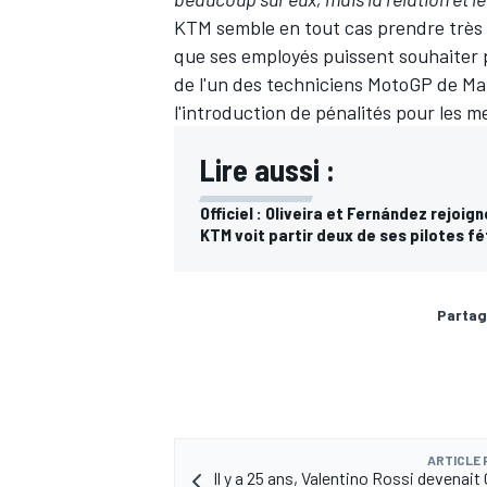
KTM semble en tout cas prendre très m
que ses employés puissent souhaiter pa
de l'un des techniciens MotoGP de Ma
l'introduction de pénalités pour les m
AUTRES CHAMPIONNATS
Lire aussi :
Officiel : Oliveira et Fernández rejoig
KTM voit partir deux de ses pilotes f
Partag
ARTICLE
Il y a 25 ans, Valentino Rossi devenai