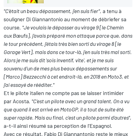
"C'était un beau dépassement, j'en suis fier",
a tenu à
souligner Di Giannantonio au moment de débriefer sa
course.
"Je voulais le dépasser au virage 9 [le Chemin
aux Bœufs], j'avais préparé mon attaque parce que, dans
le tour précédent, j'étais très bien sorti du virage 8 [le
Garage Vert], mais dans ce tour-là, j'en suis très mal sorti.
Alors je me suis dit 'sois inventif, vite', et je me suis
souvenu d'un de mes plus beaux dépassements sur
[Marco] Bezzecchi à cet endroit-là, en 2018 en Moto3, et
j'ai essayé de rééditer."
Et le pilote italien ne compte pas se laisser intimider
par Acosta.
"C'est un pilote avec un grand talent. On a vu
que quand il est arrivé en MotoGP, il a tout de suite été
super rapide. Mais au final, c'est un pilote parmi d'autres",
a-t-il ainsi résumé sa perception de l'Espagnol.
Avec ce résultat, Fabio Di Giannantonio reste le mieux