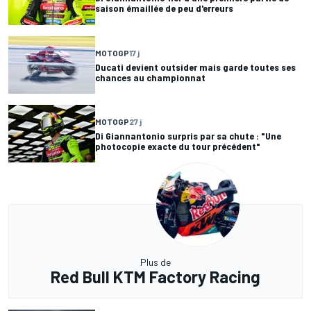
saison émaillée de peu d'erreurs
MOTOGP
17 j
Ducati devient outsider mais garde toutes ses
chances au championnat
MOTOGP
27 j
Di Giannantonio surpris par sa chute : "Une
photocopie exacte du tour précédent"
Plus de
Red Bull KTM Factory Racing