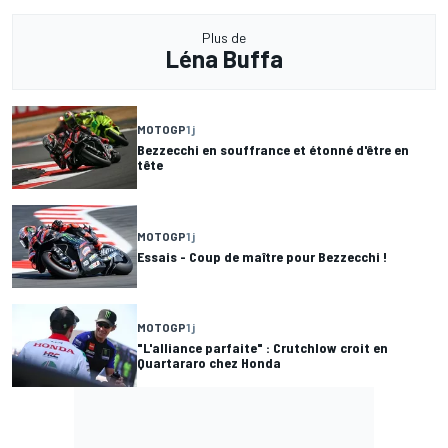
Plus de
Léna Buffa
MOTOGP
1 j
Bezzecchi en souffrance et étonné d'être en
tête
MOTOGP
1 j
Essais - Coup de maître pour Bezzecchi !
MOTOGP
1 j
"L'alliance parfaite" : Crutchlow croit en
Quartararo chez Honda