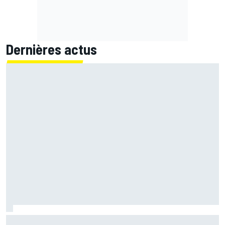
Dernières actus
Marc Márquez démuni face à sa perte de rythme : "Nous