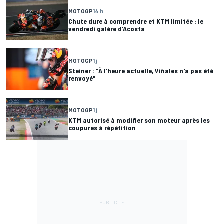
MOTOGP
14 h
Chute dure à comprendre et KTM limitée : le
vendredi galère d'Acosta
MOTOGP
1 j
Steiner : "À l'heure actuelle, Viñales n'a pas été
renvoyé"
MOTOGP
1 j
KTM autorisé à modifier son moteur après les
coupures à répétition