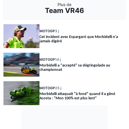
Plus de
Team VR46
MOTOGP
3 j
Cet incident avec Espargaró que Morbidelli n'a
jamais digéré
MOTOGP
14 j
Morbidelli a "accepté" sa dégringolade au
championnat
MOTOGP
25 j
Morbidelli attaquait "à fond" quand il a gêné
Acosta : "Mon 100% est plus lent"