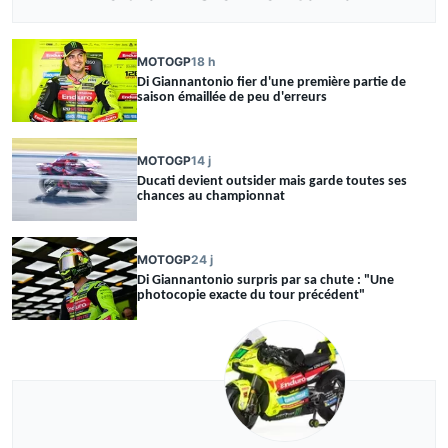
MOTOGP
18 h
Di Giannantonio fier d'une première partie de
saison émaillée de peu d'erreurs
MOTOGP
14 j
Ducati devient outsider mais garde toutes ses
chances au championnat
MOTOGP
24 j
Di Giannantonio surpris par sa chute : "Une
photocopie exacte du tour précédent"