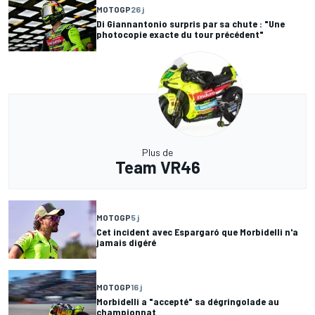
MOTOGP
26 j
Di Giannantonio surpris par sa chute : "Une
photocopie exacte du tour précédent"
Plus de
Team VR46
MOTOGP
5 j
Cet incident avec Espargaró que Morbidelli n'a
jamais digéré
MOTOGP
16 j
Morbidelli a "accepté" sa dégringolade au
championnat