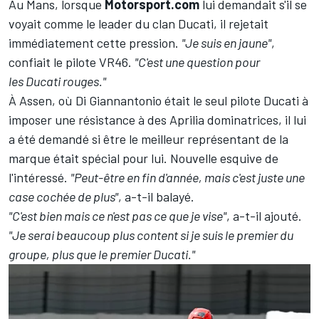
Au Mans, lorsque
Motorsport.com
lui demandait s'il se
voyait comme le leader du clan Ducati, il rejetait
immédiatement cette pression.
"Je suis en jaune"
,
confiait le pilote VR46.
"C'est une question pour
les Ducati rouges."
À Assen, où Di Giannantonio était
le seul pilote Ducati à
imposer une résistance à des Aprilia dominatrices
, il lui
a été demandé si être le meilleur représentant de la
marque était spécial pour lui. Nouvelle esquive de
l'intéressé.
"Peut-être en fin d'année, mais c'est juste une
case cochée de plus"
, a-t-il balayé.
"C'est bien mais ce n'est pas ce que je vise"
, a-t-il ajouté.
"Je serai beaucoup plus content si je suis le premier du
groupe, plus que le premier Ducati."