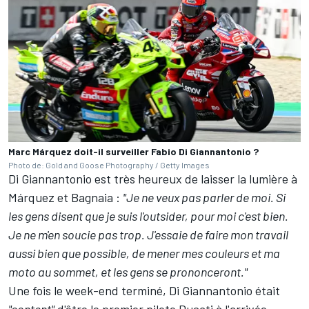
Marc Márquez doit-il surveiller Fabio Di Giannantonio ?
Photo de: Gold and Goose Photography / Getty Images
Di Giannantonio est très heureux de laisser la lumière à
Márquez et Bagnaia
:
"Je ne veux pas parler de moi. Si
les gens disent que je suis l'outsider, pour moi c'est bien.
Je ne m'en soucie pas trop. J'essaie de faire mon travail
aussi bien que possible, de mener mes couleurs et ma
moto au sommet, et les gens se prononceront."
Une fois le week-end terminé, Di Giannantonio était
"content"
d'être le premier pilote Ducati à l'arrivée,