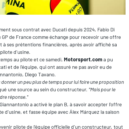
ement sous contrat avec Ducati depuis 2024,
Fabio Di
du GP de France comme échange pour recevoir une offre
 à ses prétentions financières, après avoir affiché
sa
pilote d'usine
.
emps au pilote et ce samedi,
Motorsport.com
a pu
ti et de l'équipe, qui ont assuré ne pas avoir eu de
iannantonio, Diego Tavano.
onner un peu plus de temps pour lui faire une proposition
iqué une source au sein du constructeur.
"Mais pour le
dre réponse."
Giannantonio a activé le plan B, à savoir accepter l'offre
te d'usine, et fasse équipe avec
Álex Márquez
la saison
enir pilote de l'équipe officielle d'un constructeur, tout