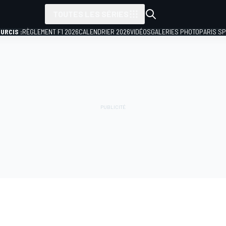
TOUTES LES SÉRIES
URCIS :
RÈGLEMENT F1 2026
CALENDRIER 2026
VIDÉOS
GALERIES PHOTO
PARIS S