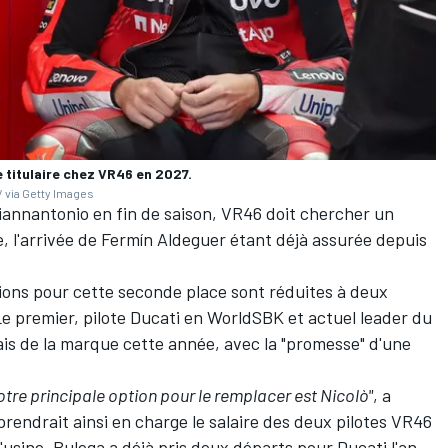
 titulaire chez VR46 en 2027.
 via Getty Images
iannantonio en fin de saison, VR46 doit chercher un
, l'arrivée de
Fermín Aldeguer
étant
déjà assurée depuis
tions pour cette seconde place sont réduites à deux
Le premier, pilote Ducati en WorldSBK et actuel leader du
is de la marque cette année, avec la "promesse" d'une
otre principale option pour le remplacer est Nicolò"
, a
endrait ainsi en charge le salaire des deux pilotes VR46
'usine. Bulega a déjà pris deux départs pour Ducati l'an