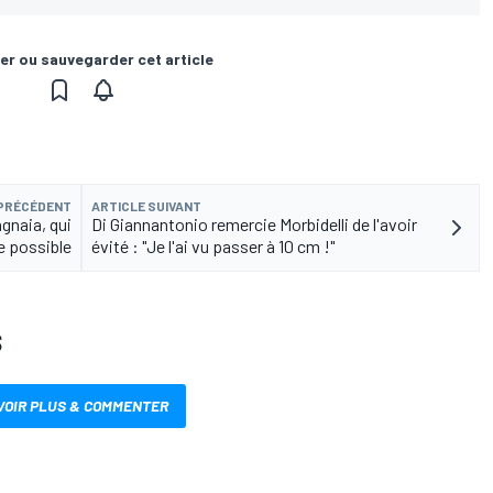
er ou sauvegarder cet article
 PRÉCÉDENT
ARTICLE SUIVANT
gnaia, qui
Di Giannantonio remercie Morbidelli de l'avoir
re possible
évité : "Je l'ai vu passer à 10 cm !"
S
VOIR PLUS & COMMENTER