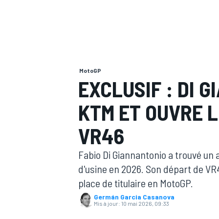
MotoGP
MOTOGP
EXCLUSIF : DI 
KTM ET OUVRE L
VR46
Fabio Di Giannantonio a trouvé un
d'usine en 2026. Son départ de VR
place de titulaire en MotoGP.
Germán Garcia Casanova
Mis à jour:
10 mai 2026, 09:33