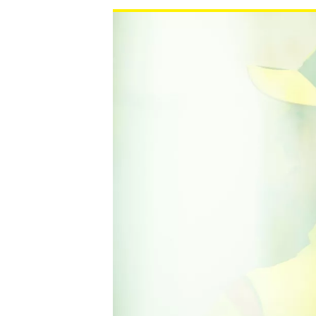
WRC
WEC