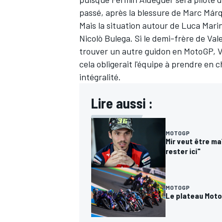
passé, après la blessure de
Marc Már
Mais la situation autour de Luca Mari
Nicolò Bulega. Si le demi-frère de
Val
trouver un autre guidon en MotoGP, VR
cela obligerait l'équipe à prendre en 
intégralité.
Lire aussi :
MOTOGP
Mir veut être ma
rester ici"
MOTOGP
Le plateau Moto