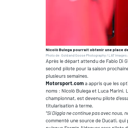
AUTRES CHAMPIONNATS
Nicolò Bulega pourrait obtenir une place de
Photo de: Gold and Goose Photography / LAT Images /
Après le départ attendu de Fabio Di G
second pilote pour la saison prochaine
plusieurs semaines
.
Motorsport.com
a appris que les op
noms
:
Nicolò Bulega
et
Luca Marini
. 
championnat, est devenu pilote d'essa
titularisation à terme.
"Si Diggia ne continue pas avec nous, n
commenté une source de Ducati, qui pr
puisque Fermín Aldeguer sera pilote d