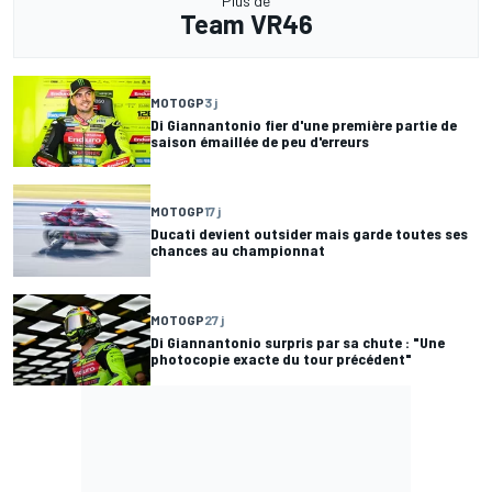
Plus de
Team VR46
MOTOGP
3 j
Di Giannantonio fier d'une première partie de
saison émaillée de peu d'erreurs
MOTOGP
17 j
Ducati devient outsider mais garde toutes ses
chances au championnat
MOTOGP
27 j
Di Giannantonio surpris par sa chute : "Une
photocopie exacte du tour précédent"