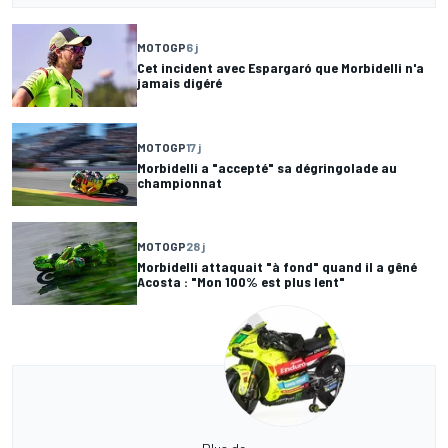
MOTOGP
6 j
Cet incident avec Espargaró que Morbidelli n'a
jamais digéré
MOTOGP
17 j
Morbidelli a "accepté" sa dégringolade au
championnat
MOTOGP
28 j
Morbidelli attaquait "à fond" quand il a gêné
Acosta : "Mon 100% est plus lent"