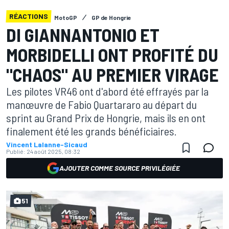
RÉACTIONS
MotoGP
GP de Hongrie
DI GIANNANTONIO ET
MORBIDELLI ONT PROFITÉ DU
"CHAOS" AU PREMIER VIRAGE
Les pilotes VR46 ont d'abord été effrayés par la
manœuvre de Fabio Quartararo au départ du
sprint au Grand Prix de Hongrie, mais ils en ont
finalement été les grands bénéficiaires.
Vincent Lalanne-Sicaud
Publié:
24 août 2025, 08:32
AJOUTER COMME SOURCE PRIVILÉGIÉE
51