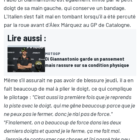
doigt de sa main gauche, qui conserve un bandage.
L'Italien s'est fait mal en tombant lorsqu'il a été percuté
par la roue avant d'
Álex Márquez
au GP de Catalogne.
Lire aussi :
MOTOGP
Di Giannantonio garde un pansement
mais rassure sur sa condition physique
Même s'il assurait ne pas avoir de blessure jeudi, il a en
fait beaucoup de mal à plier le doigt, ce qui complique
le pilotage
:
"C'est aussi la première fois que je reprends
la piste avec le doigt, qui me gêne beaucoup parce que je
ne peux pas le fermer, donc je n'ai pas de force."
"Finalement, on a beaucoup de force dans les deux
derniers doigts et quand je le ferme, ça me fait mal.
J'essaie de contourner ces choses et j'ai passé très peu