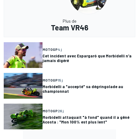
Plus de
Team VR46
MOTOGP
4 j
Cet incident avec Espargaró que Morbidelli n'a
jamais digéré
MOTOGP
15 j
Morbidelli a "accepté" sa dégringolade au
championnat
MOTOGP
26 j
Morbidelli attaquait "à fond" quand il a gêné
Acosta : "Mon 100% est plus lent"