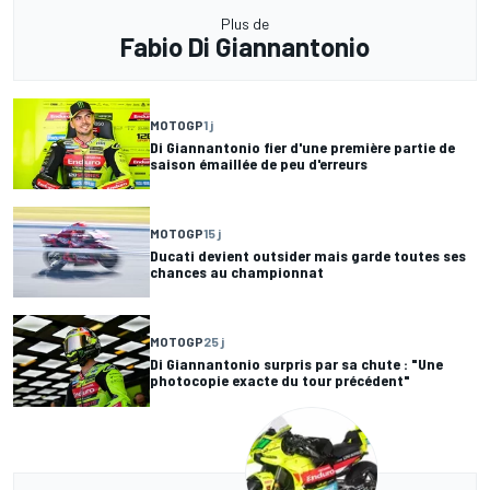
Plus de
Fabio Di Giannantonio
MOTOGP
1 j
Di Giannantonio fier d'une première partie de
saison émaillée de peu d'erreurs
MOTOGP
15 j
Ducati devient outsider mais garde toutes ses
chances au championnat
MOTOGP
25 j
Di Giannantonio surpris par sa chute : "Une
photocopie exacte du tour précédent"