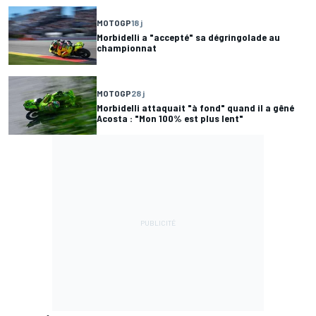
MOTOGP
18 j
Morbidelli a "accepté" sa dégringolade au
championnat
MOTOGP
28 j
Morbidelli attaquait "à fond" quand il a gêné
Acosta : "Mon 100% est plus lent"