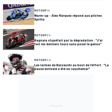
MOTOGP
1 h
Warm-up - Álex Márquez répond aux pilotes
Aprilia
MOTOGP
2 h
Bagnaia stupéfait par la dégradation : "J'ai
fait les derniers tours sans poser le genou"
MOTOGP
4 h
Les larmes de Bezzecchi au bout de l'effort : "La
pause estivale a été un cauchemar"