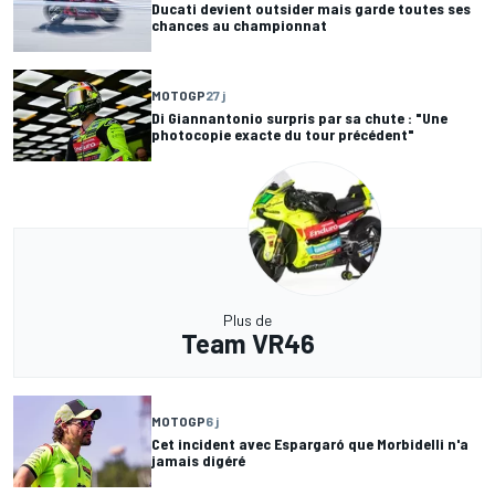
Ducati devient outsider mais garde toutes ses
chances au championnat
MOTOGP
27 j
Di Giannantonio surpris par sa chute : "Une
photocopie exacte du tour précédent"
Plus de
Team VR46
MOTOGP
6 j
Cet incident avec Espargaró que Morbidelli n'a
jamais digéré