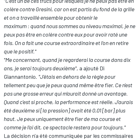
"C’est un de ces trucs pour lesquels je ne peux pas être en
colère contre Gresini, car on est partis du fond de la grille
et on a travaillé ensemble pour obtenir le
maximum : quand nous sommes au niveau maximal, je ne
peux pas être en colère contre eux pour avoir raté une
fois. On a fait une course extraordinaire et l’on en retire
que le positif."
"Me concernant, quand je regarderai la course dans dix
ans, je serai toujours deuxième"
, a ajouté Di
Giannantonio.
"J'étais en dehors de la règle pour
tellement peu que je peux quand même être fier. Ce n'est
pas une grosse erreur qui m'aurait donné un avantage.
Quand c'est si proche, la performance est réelle. J'aurais
été deuxième si [la pression] avait été 0,01 [bar] plus
haut. Je peux uniquement être fier de ma course et
comme je l'ai dit, ce spectacle restera pour toujours."
La décision n'a été communiquée par les commissaires