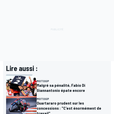
Lire aussi :
MOTOGP
Malgré sa pénalité, Fabio Di
Giannantonio épate encore
MOTOGP
Quartararo prudent sur les
concessions : "C'est énormément de
travail"