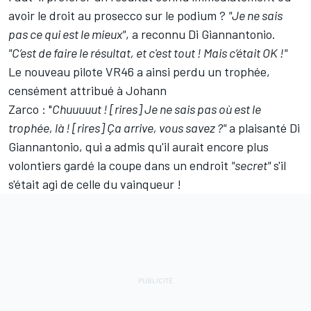
avoir le droit au prosecco sur le podium ?
"Je ne sais
pas ce qui est le mieux"
, a reconnu Di Giannantonio.
"C’est de faire le résultat, et c'est tout ! Mais c’était OK !"
Le nouveau pilote VR46 a ainsi perdu un trophée,
censément attribué à
Johann
Zarco
: "
Chuuuuut ! [rires] Je ne sais pas où est le
trophée, là ! [rires] Ça arrive, vous savez ?"
a plaisanté Di
Giannantonio, qui a admis qu'il aurait encore plus
volontiers gardé la coupe dans un endroit
"secret"
s'il
s'était agi de celle du vainqueur !