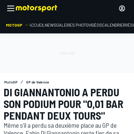
MOTOGP
ACCUEIL
NEWS
GALERIES PHOTO
VIDÉOS
CALENDRIER
RÉS
MotoGP
GP de Valence
DI GIANNANTONIO A PERDU
SON PODIUM POUR "0,01 BAR
PENDANT DEUX TOURS"
Même s'il a perdu sa deuxième place au GP de
Valence, Fabio Di Giannantonio reste fier de sa