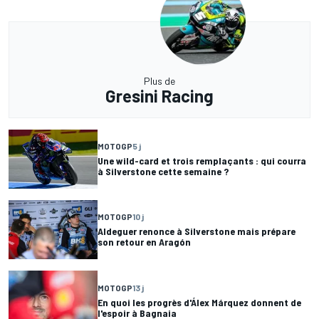
Plus de
Gresini Racing
MOTOGP
5 j
Une wild-card et trois remplaçants : qui courra
à Silverstone cette semaine ?
MOTOGP
10 j
Aldeguer renonce à Silverstone mais prépare
son retour en Aragón
MOTOGP
13 j
En quoi les progrès d'Álex Márquez donnent de
l'espoir à Bagnaia