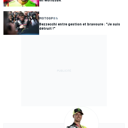
MOTOGP
8 h
Bezzecchi entre gestion et bravoure : "Je suis
détruit !"