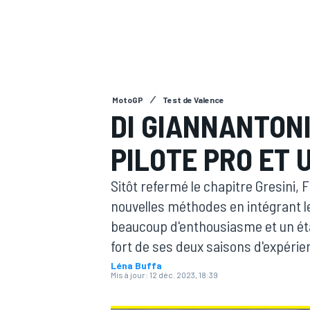
MotoGP
Test de Valence
MOTOGP
DI GIANNANTON
PILOTE PRO ET 
Sitôt refermé le chapitre Gresini, 
nouvelles méthodes en intégrant le
beaucoup d'enthousiasme et un état
fort de ses deux saisons d'expérie
Léna Buffa
Mis à jour:
12 déc. 2023, 18:39