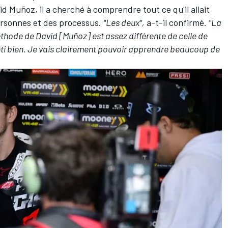
 Muñoz, il a cherché à comprendre tout ce qu'il allait
personnes et des processus.
"Les deux",
a-t-il confirmé.
"La
éthode de David [Muñoz] est assez différente de celle de
nti bien. Je vais clairement pouvoir apprendre beaucoup de