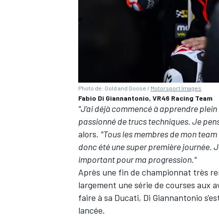
Photo de: Gold and Goose /
Motorsport Images
Fabio Di Giannantonio, VR46 Racing Team
"J'ai déjà commencé à apprendre plein 
passionné de trucs techniques. Je pens
alors.
"Tous les membres de mon team s
donc été une super première journée. Je
important pour ma progression."
Après une fin de championnat très re
largement une série de courses aux ava
faire à sa Ducati, Di Giannantonio s'es
lancée.