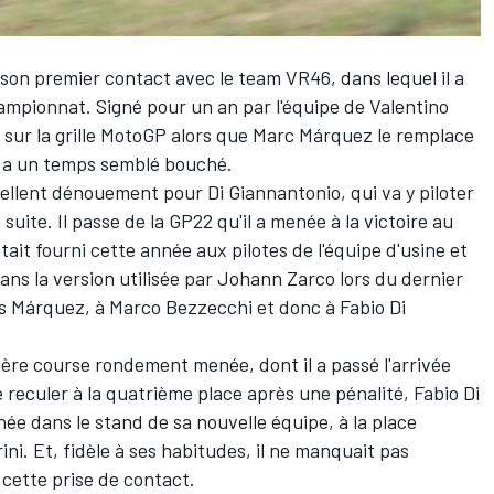
e son premier contact avec le team VR46, dans lequel il a
hampionnat. Signé pour un an par l'équipe de
Valentino
ce sur la grille MotoGP alors que
Marc Márquez
le remplace
r a un temps semblé bouché.
ellent dénouement pour Di Giannantonio, qui va y piloter
uite. Il passe de la GP22 qu'il a menée à la victoire au
tait fourni cette année aux pilotes de l'équipe d'usine et
dans la version utilisée par
Johann Zarco
lors du dernier
es Márquez, à
Marco Bezzecchi
et donc à Fabio Di
ère course rondement menée, dont il a passé l'arrivée
 reculer à la quatrième place après une pénalité, Fabio Di
ée dans le stand de sa nouvelle équipe, à la place
ini
. Et, fidèle à ses habitudes, il ne manquait pas
 cette prise de contact.