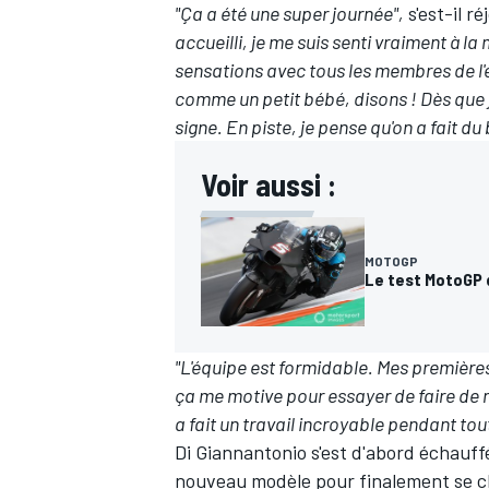
"Ça a été une super journée",
s'est-il r
accueilli, je me suis senti vraiment à l
sensations avec tous les membres de l'é
comme un petit bébé, disons ! Dès que j'e
signe. En piste, je pense qu'on a fait du
Voir aussi :
MOTOGP
Le test MotoGP 
"L'équipe est formidable. Mes premières
ça me motive pour essayer de faire de m
a fait un travail incroyable pendant tou
Di Giannantonio s'est d'abord échauffé
nouveau modèle pour finalement se cl