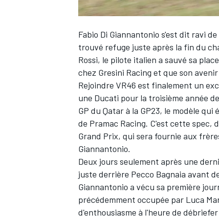
Fabio Di Giannantonio
s'est dit ravi d
trouvé refuge juste après la fin du c
Rossi
, le pilote italien a sauvé sa pla
chez Gresini Racing et que son aveni
Rejoindre VR46 est finalement un exc
une Ducati pour la troisième année de s
GP du Qatar à la GP23, le modèle qui é
de
Pramac Racing
. C'est cette spec, 
Grand Prix, qui sera fournie aux frèr
Giannantonio.
Deux jours seulement après une derni
juste derrière
Pecco Bagnaia
avant de
Giannantonio a vécu sa première journ
précédemment occupée par
Luca Mar
d'enthousiasme à l'heure de débriefer