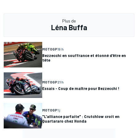
Plus de
Léna Buffa
MOTOGP
19 h
Bezzecchi en souffrance et étonné d'être en
tête
MOTOGP
21 h
Essais - Coup de maître pour Bezzecchi !
MOTOGP
1 j
"L'alliance parfaite" : Crutchlow croit en
Quartararo chez Honda