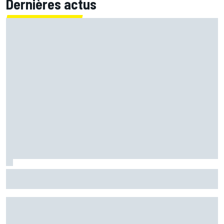
Dernières actus
Martín confirme mais se surprend : "Je ne m'attendais pas
à faire ce chrono"