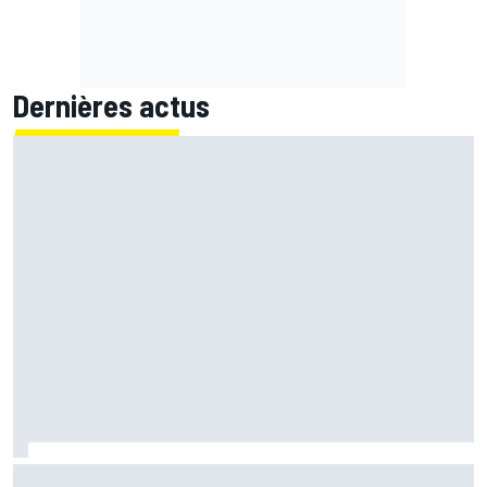
Dernières actus
Bagnaia : "Álex Márquez est devenu le pilote de référence