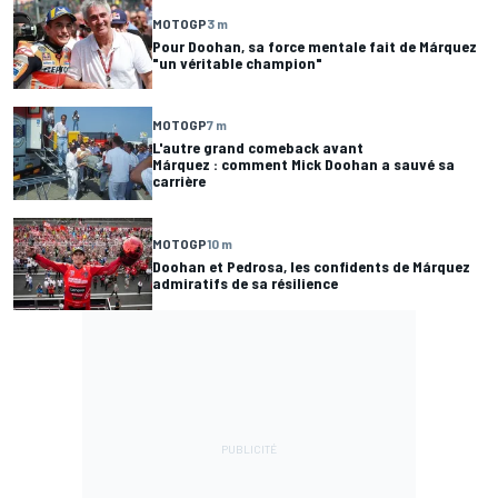
MOTOGP
3 m
Pour Doohan, sa force mentale fait de Márquez
"un véritable champion"
MOTOGP
7 m
L'autre grand comeback avant
Márquez : comment Mick Doohan a sauvé sa
carrière
MOTOGP
10 m
Doohan et Pedrosa, les confidents de Márquez
admiratifs de sa résilience