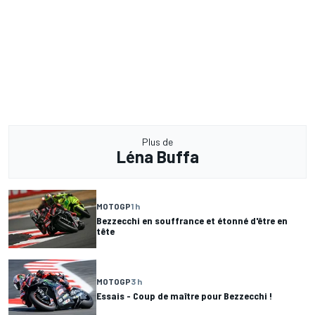
Plus de
Léna Buffa
MOTOGP
1 h
Bezzecchi en souffrance et étonné d'être en
tête
MOTOGP
3 h
Essais - Coup de maître pour Bezzecchi !