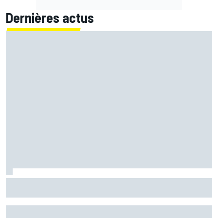
Dernières actus
Ferrari F2002 : une domination parfois ternie par les
polémiques