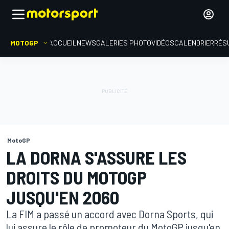
MOTOGP
ACCUEIL
NEWS
GALERIES PHOTO
VIDÉOS
CALENDRIER
RÉS
MotoGP
LA DORNA S'ASSURE LES
DROITS DU MOTOGP
JUSQU'EN 2060
La FIM a passé un accord avec Dorna Sports, qui
lui assure le rôle de promoteur du MotoGP jusqu'en