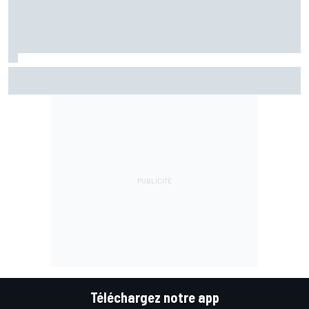
Di Giannantonio fier d'une première partie de saison
émaillée de peu d'erreurs
Téléchargez notre app