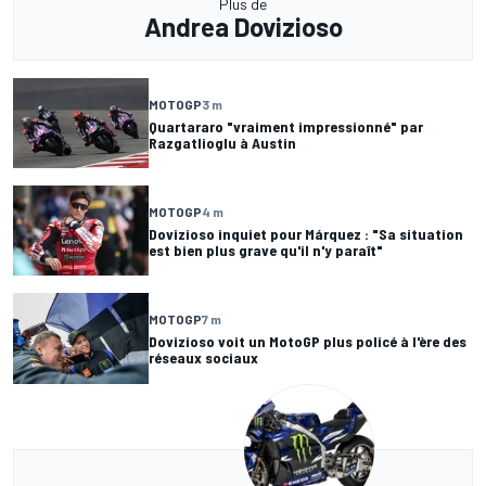
Plus de
Andrea Dovizioso
MOTOGP
3 m
Quartararo "vraiment impressionné" par
Razgatlioglu à Austin
MOTOGP
4 m
Dovizioso inquiet pour Márquez : "Sa situation
est bien plus grave qu'il n'y paraît"
MOTOGP
7 m
Dovizioso voit un MotoGP plus policé à l'ère des
réseaux sociaux