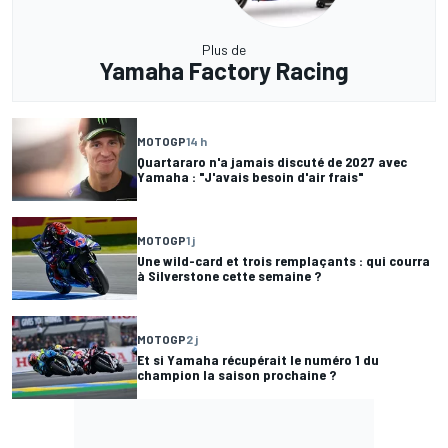
Plus de
Yamaha Factory Racing
MOTOGP
14 h
Quartararo n'a jamais discuté de 2027 avec
Yamaha : "J'avais besoin d'air frais"
MOTOGP
1 j
Une wild-card et trois remplaçants : qui courra
à Silverstone cette semaine ?
MOTOGP
2 j
Et si Yamaha récupérait le numéro 1 du
champion la saison prochaine ?