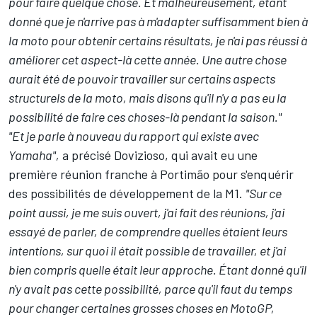
pour faire quelque chose. Et malheureusement, étant
donné que je n'arrive pas à m'adapter suffisamment bien à
la moto pour obtenir certains résultats, je n'ai pas réussi à
améliorer cet aspect-là cette année. Une autre chose
aurait été de pouvoir travailler sur certains aspects
structurels de la moto, mais disons qu'il n'y a pas eu la
possibilité de faire ces choses-là pendant la saison."
"Et je parle à nouveau du rapport qui existe avec
Yamaha",
a précisé Dovizioso, qui avait eu une
première réunion franche à Portimão pour s'enquérir
des possibilités de développement de la M1.
"Sur ce
point aussi, je me suis ouvert, j'ai fait des réunions, j'ai
essayé de parler, de comprendre quelles étaient leurs
intentions, sur quoi il était possible de travailler, et j'ai
bien compris quelle était leur approche. Étant donné qu'il
n'y avait pas cette possibilité, parce qu'il faut du temps
pour changer certaines grosses choses en MotoGP,