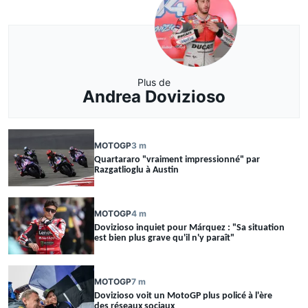
Plus de
Andrea Dovizioso
MOTOGP
3 m
Quartararo "vraiment impressionné" par
Razgatlioglu à Austin
MOTOGP
4 m
Dovizioso inquiet pour Márquez : "Sa situation
est bien plus grave qu'il n'y paraît"
MOTOGP
7 m
Dovizioso voit un MotoGP plus policé à l'ère
des réseaux sociaux