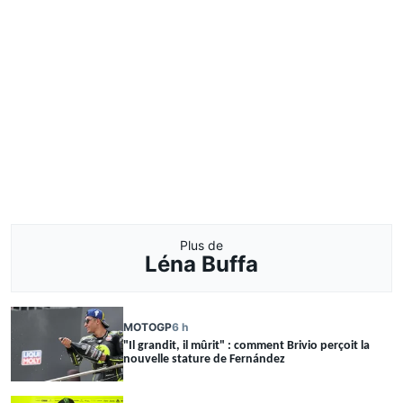
Plus de
Léna Buffa
MOTOGP
6 h
"Il grandit, il mûrit" : comment Brivio perçoit la
nouvelle stature de Fernández