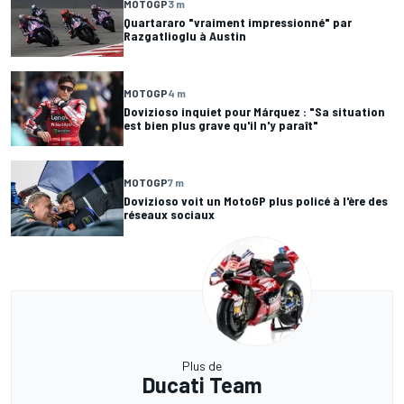
MOTOGP
3 m
Quartararo "vraiment impressionné" par
Razgatlioglu à Austin
MOTOGP
4 m
Dovizioso inquiet pour Márquez : "Sa situation
est bien plus grave qu'il n'y paraît"
MOTOGP
7 m
Dovizioso voit un MotoGP plus policé à l'ère des
réseaux sociaux
Plus de
Ducati Team