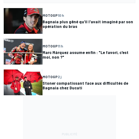
MOTOGP
10 h
Bagnaia plus gêné qu'il l'avait imaginé par son
opération du bras
MOTOGP
11 h
Marc Márquez assume enfin : "Le favori, c'est
moi, non ?"
MOTOGP
2 j
Stoner compatissant face aux difficultés de
Bagnaia chez Ducati