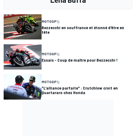
MOTOGP
1 j
Bezzecchi en souffrance et étonné d'être en
tête
MOTOGP
1 j
Essais - Coup de maître pour Bezzecchi !
MOTOGP
1 j
"L'alliance parfaite" : Crutchlow croit en
Quartararo chez Honda