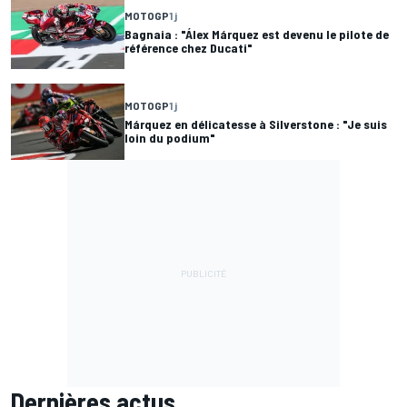
MOTOGP
1 j
Bagnaia : "Álex Márquez est devenu le pilote de
référence chez Ducati"
MOTOGP
1 j
Márquez en délicatesse à Silverstone : "Je suis
loin du podium"
Dernières actus