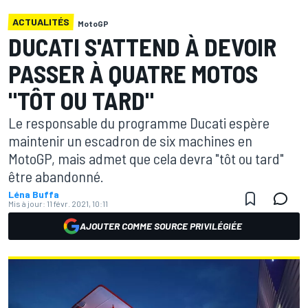
ACTUALITÉS
MotoGP
DUCATI S'ATTEND À DEVOIR
PASSER À QUATRE MOTOS
"TÔT OU TARD"
Le responsable du programme Ducati espère
maintenir un escadron de six machines en
MotoGP, mais admet que cela devra "tôt ou tard"
être abandonné.
Léna Buffa
Mis à jour:
11 févr. 2021, 10:11
AJOUTER COMME SOURCE PRIVILÉGIÉE